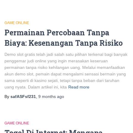
GAME ONLINE
Permainan Percobaan Tanpa
Biaya: Kesenangan Tanpa Risiko
Demo slot gratis telah jadi salah satu pilihan terkenal bagi banyak
penggemar judi online yang ingin merasakan keseruan
permainan tanpa risiko kehilangan uang. Melalui memanfaatkan
akun demo slot, pemain dapat mengalami sensasi bermain yang
sama seperti di kasino sejati, tetapi tanpa beban dari taruhan
uang nyata. Dalam artikel ini, kita
Read more
By
safASFsf231
,
9 months
ago
GAME ONLINE
Togel Di Internet: Mengapa