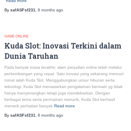
Read more
By
safASFsf231
,
8 months
ago
GAME ONLINE
Kuda Slot: Inovasi Terkini dalam
Dunia Taruhan
Pada banyak masa terakhir, alam perjudian online telah melalui
perkembangan yang cepat. Satu inovasi yang sekarang mencuri
minat ialah Kuda Slot. Menggabungkan unsur hiburan serta
teknologi, Kuda Slot menawarkan pengalaman bermain yg tidak
hanya menyenangkan tetapi juga mendebarkan. Dengan
berbagai tema serta permainan menarik, Kuda Slot berhasil
menarik perhatian banyak
Read more
By
safASFsf231
,
8 months
ago