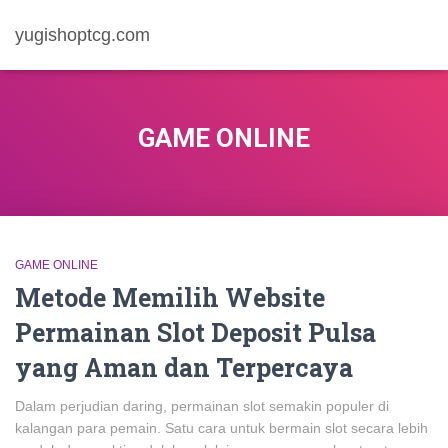
yugishoptcg.com
GAME ONLINE
GAME ONLINE
Metode Memilih Website
Permainan Slot Deposit Pulsa
yang Aman dan Terpercaya
Dalam perjudian daring, permainan slot semakin populer di
kalangan para pemain. Satu cara untuk bermain slot secara lebih