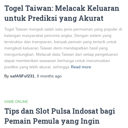
Togel Taiwan: Melacak Keluaran
untuk Prediksi yang Akurat
Togel Taiwan menjadi salah satu jenis permainan yang populer di
kalangan masyarakat pencinta angka. Dengan sistem yang
terstruktur dan transparan, banyak pemain yang tertarik untuk
mengikuti keluaran Taiwan demi mendapatkan hasil yang
menguntungkan. Melacak data Taiwan dari setiap pengeluaran
dapat memberikan wawasan berharga untuk merumuskan
prediksi yang lebih akurat, sehingga
Read more
By
safASFsf231
,
8 months
ago
GAME ONLINE
Tips dan Slot Pulsa Indosat bagi
Pemain Pemula yang Ingin