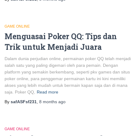
GAME ONLINE
Menguasai Poker QQ: Tips dan
Trik untuk Menjadi Juara
Dalam dunia perjudian online, permainan poker QQ telah menjadi
salah satu yang paling digemari oleh para pemain. Dengan
platform yang semakin berkembang, seperti pkv games dan situs
poker online, para penggemar permainan kartu ini kini memiliki
akses yang lebih mudah untuk bermain kapan saja dan di mana
saja. Poker QQ,
Read more
By
safASFsf231
,
8 months
ago
GAME ONLINE