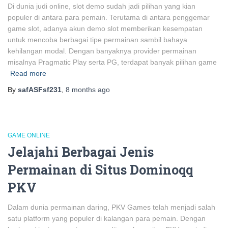
Di dunia judi online, slot demo sudah jadi pilihan yang kian
populer di antara para pemain. Terutama di antara penggemar
game slot, adanya akun demo slot memberikan kesempatan
untuk mencoba berbagai tipe permainan sambil bahaya
kehilangan modal. Dengan banyaknya provider permainan
misalnya Pragmatic Play serta PG, terdapat banyak pilihan game
Read more
By
safASFsf231
,
8 months
ago
GAME ONLINE
Jelajahi Berbagai Jenis
Permainan di Situs Dominoqq
PKV
Dalam dunia permainan daring, PKV Games telah menjadi salah
satu platform yang populer di kalangan para pemain. Dengan