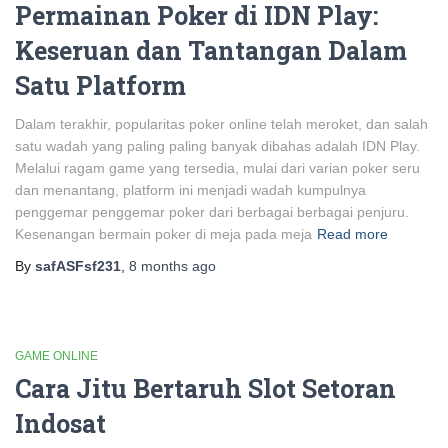
Permainan Poker di IDN Play:
Keseruan dan Tantangan Dalam
Satu Platform
Dalam terakhir, popularitas poker online telah meroket, dan salah
satu wadah yang paling paling banyak dibahas adalah IDN Play.
Melalui ragam game yang tersedia, mulai dari varian poker seru
dan menantang, platform ini menjadi wadah kumpulnya
penggemar penggemar poker dari berbagai berbagai penjuru.
Kesenangan bermain poker di meja pada meja
Read more
By
safASFsf231
,
8 months
ago
GAME ONLINE
Cara Jitu Bertaruh Slot Setoran
Indosat