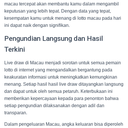
macau tercepat akan membantu kamu dalam mengambil
keputusan yang lebih tepat. Dengan data yang tepat,
kesempatan kamu untuk menang di lotto macau pada hari
ini dapat naik dengan signifikan.
Pengundian Langsung dan Hasil
Terkini
Live draw di Macau menjadi sorotan untuk semua pemain
lotto di internet yang mengandalkan bergantung pada
keakuratan informasi untuk meningkatkan kemungkinan
menang. Setiap hasil hasil live draw ditayangkan langsung
dan dapat untuk oleh semua petaruh. Keterbukaan ini
memberikan kepercayaan kepada para penonton bahwa
setiap pengundian dilaksanakan dengan adil dan
transparan.
Dalam pengeluaran Macau, angka keluaran bisa diperoleh