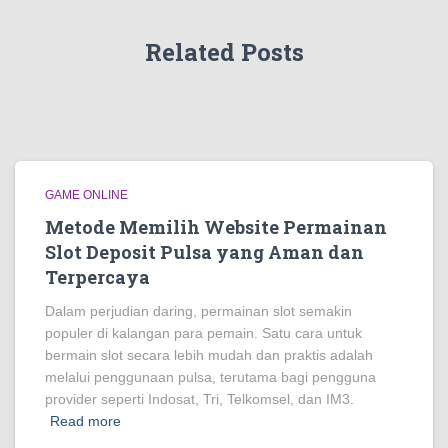
Related Posts
GAME ONLINE
Metode Memilih Website Permainan
Slot Deposit Pulsa yang Aman dan
Terpercaya
Dalam perjudian daring, permainan slot semakin
populer di kalangan para pemain. Satu cara untuk
bermain slot secara lebih mudah dan praktis adalah
melalui penggunaan pulsa, terutama bagi pengguna
provider seperti Indosat, Tri, Telkomsel, dan IM3.
Read more