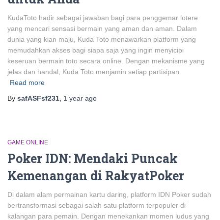
KudaToto hadir sebagai jawaban bagi para penggemar lotere
yang mencari sensasi bermain yang aman dan aman. Dalam
dunia yang kian maju, Kuda Toto menawarkan platform yang
memudahkan akses bagi siapa saja yang ingin menyicipi
keseruan bermain toto secara online. Dengan mekanisme yang
jelas dan handal, Kuda Toto menjamin setiap partisipan
Read more
By
safASFsf231
,
1 year
ago
GAME ONLINE
Poker IDN: Mendaki Puncak
Kemenangan di RakyatPoker
Di dalam alam permainan kartu daring, platform IDN Poker sudah
bertransformasi sebagai salah satu platform terpopuler di
kalangan para pemain. Dengan menekankan momen ludus yang