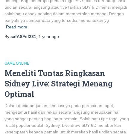
penting. Bagi beberapa pemain togel SDY, akses terhadap hasil
undian secara langsung atau live tarikan SDY 6 Dimensi menjadi
salah satu aspek penting dalam memperoleh menang. Dengan
banyaknya sumber data yang tersedia, menentukan yg
Read more
By
safASFsf231
,
1 year
ago
GAME ONLINE
Meneliti Tuntas Ringkasan
Sidney Live: Strategi Menang
Optimal
Dalam dunia perjudian, khususnya pada permainan togel,
mengetahui hasil dan rekap secara langsung merupakan hal
yang sangat penting bagi para pemain. Salah satu tipe togel yang
relatif populer adalah Sydney. Live draw SDY 6D memberikan
kesempatan kepada pemain untuk merekap hasil undian secara