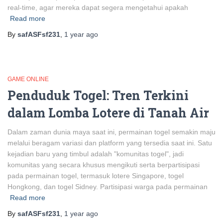
real-time, agar mereka dapat segera mengetahui apakah
Read more
By
safASFsf231
,
1 year
ago
GAME ONLINE
Penduduk Togel: Tren Terkini
dalam Lomba Lotere di Tanah Air
Dalam zaman dunia maya saat ini, permainan togel semakin maju
melalui beragam variasi dan platform yang tersedia saat ini. Satu
kejadian baru yang timbul adalah "komunitas togel", jadi
komunitas yang secara khusus mengikuti serta berpartisipasi
pada permainan togel, termasuk lotere Singapore, togel
Hongkong, dan togel Sidney. Partisipasi warga pada permainan
Read more
By
safASFsf231
,
1 year
ago