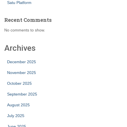
Satu Platform
Recent Comments
No comments to show.
Archives
December 2025
November 2025
October 2025
September 2025
August 2025
July 2025
June 2025