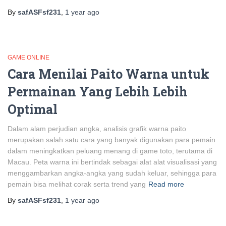
By
safASFsf231
,
1 year
ago
GAME ONLINE
Cara Menilai Paito Warna untuk
Permainan Yang Lebih Lebih
Optimal
Dalam alam perjudian angka, analisis grafik warna paito
merupakan salah satu cara yang banyak digunakan para pemain
dalam meningkatkan peluang menang di game toto, terutama di
Macau. Peta warna ini bertindak sebagai alat alat visualisasi yang
menggambarkan angka-angka yang sudah keluar, sehingga para
pemain bisa melihat corak serta trend yang
Read more
By
safASFsf231
,
1 year
ago