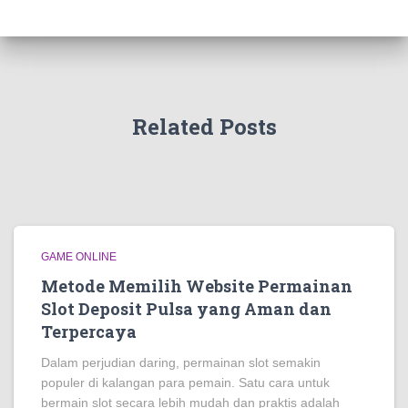
Related Posts
GAME ONLINE
Metode Memilih Website Permainan
Slot Deposit Pulsa yang Aman dan
Terpercaya
Dalam perjudian daring, permainan slot semakin
populer di kalangan para pemain. Satu cara untuk
bermain slot secara lebih mudah dan praktis adalah