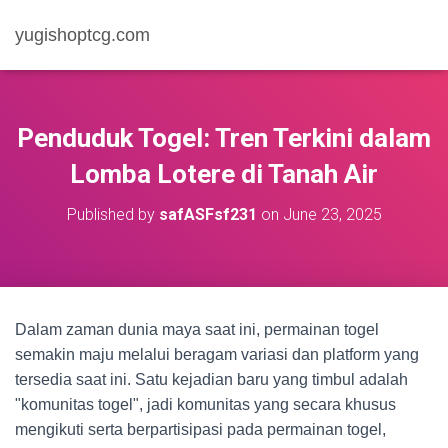
yugishoptcg.com
Penduduk Togel: Tren Terkini dalam
Lomba Lotere di Tanah Air
Published by
safASFsf231
on
June 23, 2025
Dalam zaman dunia maya saat ini, permainan togel
semakin maju melalui beragam variasi dan platform yang
tersedia saat ini. Satu kejadian baru yang timbul adalah
"komunitas togel", jadi komunitas yang secara khusus
mengikuti serta berpartisipasi pada permainan togel,