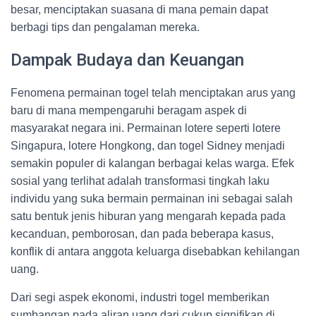
besar, menciptakan suasana di mana pemain dapat
berbagi tips dan pengalaman mereka.
Dampak Budaya dan Keuangan
Fenomena permainan togel telah menciptakan arus yang
baru di mana mempengaruhi beragam aspek di
masyarakat negara ini. Permainan lotere seperti lotere
Singapura, lotere Hongkong, dan togel Sidney menjadi
semakin populer di kalangan berbagai kelas warga. Efek
sosial yang terlihat adalah transformasi tingkah laku
individu yang suka bermain permainan ini sebagai salah
satu bentuk jenis hiburan yang mengarah kepada pada
kecanduan, pemborosan, dan pada beberapa kasus,
konflik di antara anggota keluarga disebabkan kehilangan
uang.
Dari segi aspek ekonomi, industri togel memberikan
sumbangan pada aliran uang dari cukup signifikan di