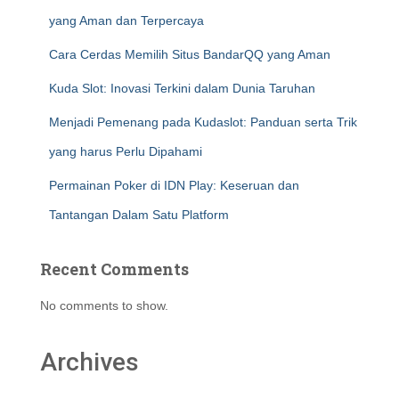
yang Aman dan Terpercaya
Cara Cerdas Memilih Situs BandarQQ yang Aman
Kuda Slot: Inovasi Terkini dalam Dunia Taruhan
Menjadi Pemenang pada Kudaslot: Panduan serta Trik
yang harus Perlu Dipahami
Permainan Poker di IDN Play: Keseruan dan
Tantangan Dalam Satu Platform
Recent Comments
No comments to show.
Archives