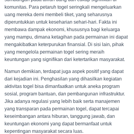
komunitas. Para petaruh togel seringkali mengeluarkan
uang mereka demi membeli tiket, yang seharusnya
diperuntukkan untuk keseharian sehari-hari. Fakta ini
membawa dampak ekonomi, khususnya bagi keluarga
yang mampu, dimana ketagihan pada permainan ini dapat
mengakibatkan keterpurukan finansial. Di sisi lain, pihak
yang mengelola permainan togel sering meraih
keuntungan yang signifikan dari ketertarikan masyarakat.
Namun demikian, terdapat juga aspek positif yang dapat
dari kejadian ini. Penghasilan yang dihasilkan kegiatan
aktivitas togel bisa dimanfaatkan untuk aneka program
sosial, program bantuan, dan pembangunan infrastruktur.
Jika adanya regulasi yang lebih baik serta manajemen
yang transparan pada permainan togel, dapat tercapai
keseimbangan antara hiburan, tanggung jawab, dan
keuntungan ekonomi yang dapat bermanfaat untuk
kepentingan masyarakat secara luas.