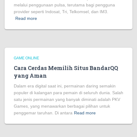
melalui penggunaan pulsa, terutama bagi pengguna
provider seperti Indosat, Tri, Telkomsel, dan IM3.
Read more
GAME ONLINE
Cara Cerdas Memilih Situs BandarQQ
yang Aman
Dalam era digital saat ini, permainan daring semakin
populer di kalangan para pemain di seluruh dunia. Salah
satu jenis permainan yang banyak diminati adalah PKV
Games, yang menawarkan berbagai pilihan untuk
penggemar taruhan. Di antara
Read more