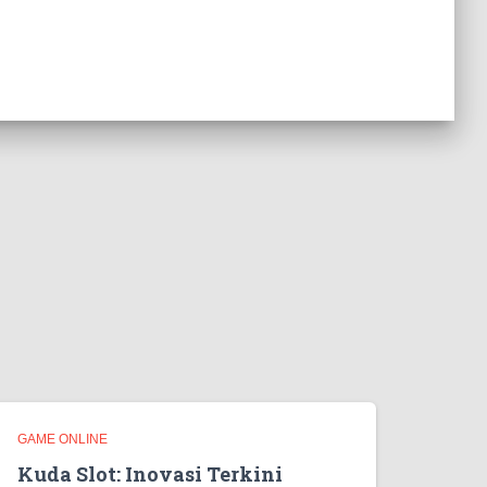
GAME ONLINE
Kuda Slot: Inovasi Terkini