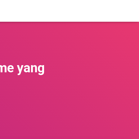
ame yang