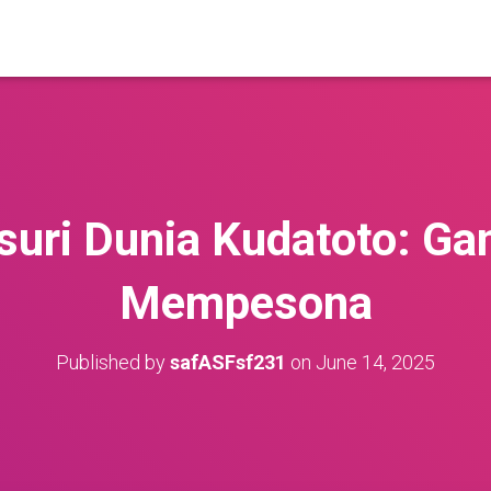
uri Dunia Kudatoto: G
Mempesona
Published by
safASFsf231
on
June 14, 2025