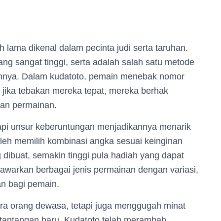
lama dikenal dalam pecinta judi serta taruhan.
ng sangat tinggi, serta adalah salah satu metode
annya. Dalam kudatoto, pemain menebak nomor
n jika tebakan mereka tepat, mereka berhak
an permainan.
etapi unsur keberuntungan menjadikannya menarik
leh memilih kombinasi angka sesuai keinginan
dibuat, semakin tinggi pula hadiah yang dapat
nawarkan berbagai jenis permainan dengan variasi,
n bagi pemain.
ara orang dewasa, tetapi juga menggugah minat
 tantangan baru. Kudatoto telah merambah