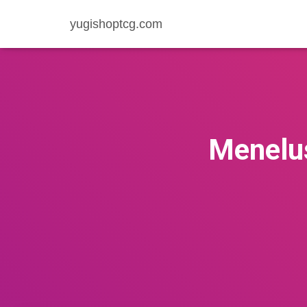
yugishoptcg.com
Menelus