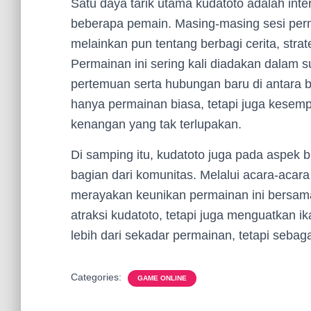
Satu daya tarik utama kudatoto adalah inter
beberapa pemain. Masing-masing sesi per
melainkan pun tentang berbagi cerita, st
Permainan ini sering kali diadakan dalam
pertemuan serta hubungan baru di antara 
hanya permainan biasa, tetapi juga kese
kenangan yang tak terlupakan.
Di samping itu, kudatoto juga pada aspek 
bagian dari komunitas. Melalui acara-acar
merayakan keunikan permainan ini bersa
atraksi kudatoto, tetapi juga menguatkan 
lebih dari sekadar permainan, tetapi sebag
Categories:
GAME ONLINE