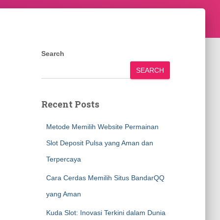
Search
SEARCH
Recent Posts
Metode Memilih Website Permainan
Slot Deposit Pulsa yang Aman dan
Terpercaya
Cara Cerdas Memilih Situs BandarQQ
yang Aman
Kuda Slot: Inovasi Terkini dalam Dunia