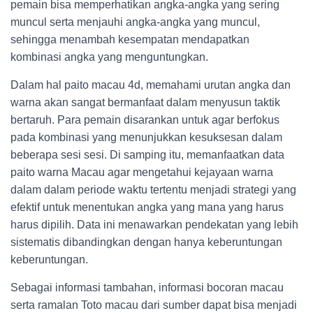
pemain bisa memperhatikan angka-angka yang sering
muncul serta menjauhi angka-angka yang muncul,
sehingga menambah kesempatan mendapatkan
kombinasi angka yang menguntungkan.
Dalam hal paito macau 4d, memahami urutan angka dan
warna akan sangat bermanfaat dalam menyusun taktik
bertaruh. Para pemain disarankan untuk agar berfokus
pada kombinasi yang menunjukkan kesuksesan dalam
beberapa sesi sesi. Di samping itu, memanfaatkan data
paito warna Macau agar mengetahui kejayaan warna
dalam dalam periode waktu tertentu menjadi strategi yang
efektif untuk menentukan angka yang mana yang harus
harus dipilih. Data ini menawarkan pendekatan yang lebih
sistematis dibandingkan dengan hanya keberuntungan
keberuntungan.
Sebagai informasi tambahan, informasi bocoran macau
serta ramalan Toto macau dari sumber dapat bisa menjadi