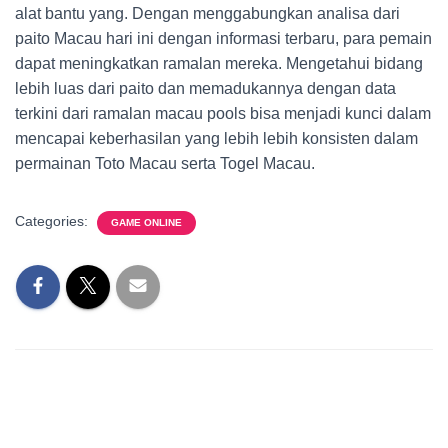
alat bantu yang. Dengan menggabungkan analisa dari
paito Macau hari ini dengan informasi terbaru, para pemain
dapat meningkatkan ramalan mereka. Mengetahui bidang
lebih luas dari paito dan memadukannya dengan data
terkini dari ramalan macau pools bisa menjadi kunci dalam
mencapai keberhasilan yang lebih lebih konsisten dalam
permainan Toto Macau serta Togel Macau.
Categories:
GAME ONLINE