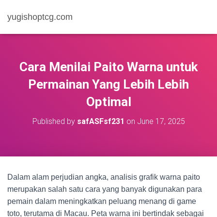
yugishoptcg.com
Cara Menilai Paito Warna untuk
Permainan Yang Lebih Lebih
Optimal
Published by
safASFsf231
on
June 17, 2025
Dalam alam perjudian angka, analisis grafik warna paito
merupakan salah satu cara yang banyak digunakan para
pemain dalam meningkatkan peluang menang di game
toto, terutama di Macau. Peta warna ini bertindak sebagai