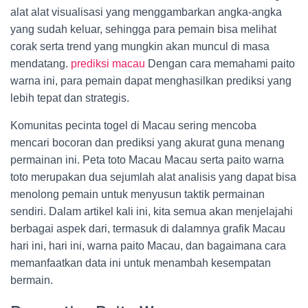
alat alat visualisasi yang menggambarkan angka-angka
yang sudah keluar, sehingga para pemain bisa melihat
corak serta trend yang mungkin akan muncul di masa
mendatang.
prediksi macau
Dengan cara memahami paito
warna ini, para pemain dapat menghasilkan prediksi yang
lebih tepat dan strategis.
Komunitas pecinta togel di Macau sering mencoba
mencari bocoran dan prediksi yang akurat guna menang
permainan ini. Peta toto Macau Macau serta paito warna
toto merupakan dua sejumlah alat analisis yang dapat bisa
menolong pemain untuk menyusun taktik permainan
sendiri. Dalam artikel kali ini, kita semua akan menjelajahi
berbagai aspek dari, termasuk di dalamnya grafik Macau
hari ini, hari ini, warna paito Macau, dan bagaimana cara
memanfaatkan data ini untuk menambah kesempatan
bermain.