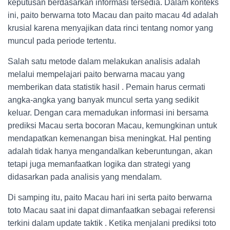
keputusan berdasarkan informasi tersedia. Dalam konteks
ini, paito berwarna toto Macau dan paito macau 4d adalah
krusial karena menyajikan data rinci tentang nomor yang
muncul pada periode tertentu.
Salah satu metode dalam melakukan analisis adalah
melalui mempelajari paito berwarna macau yang
memberikan data statistik hasil . Pemain harus cermati
angka-angka yang banyak muncul serta yang sedikit
keluar. Dengan cara memadukan informasi ini bersama
prediksi Macau serta bocoran Macau, kemungkinan untuk
mendapatkan kemenangan bisa meningkat. Hal penting
adalah tidak hanya mengandalkan keberuntungan, akan
tetapi juga memanfaatkan logika dan strategi yang
didasarkan pada analisis yang mendalam.
Di samping itu, paito Macau hari ini serta paito berwarna
toto Macau saat ini dapat dimanfaatkan sebagai referensi
terkini dalam update taktik . Ketika menjalani prediksi toto