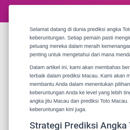
Selamat datang di dunia prediksi angka T
keberuntungan. Setiap pemain pasti mengi
peluang mereka dalam meraih kemenangan
penting untuk mengetahui dari mana mendap
Dalam artikel ini, kami akan membahas be
terbaik dalam prediksi Macau. Kami akan
membantu Anda dalam menentukan pilihan
keberuntungan Anda ke level yang lebih tin
angka jitu Macau dan prediksi Toto Macau. 
keberuntungan kini juga.
Strategi Prediksi Angk