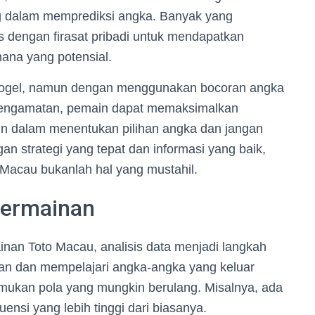
ng dalam memprediksi angka. Banyak yang
 dengan firasat pribadi untuk mendapatkan
ana yang potensial.
 togel, namun dengan menggunakan bocoran angka
n pengamatan, pemain dapat memaksimalkan
lin dalam menentukan pilihan angka dan jangan
n strategi yang tepat dan informasi yang baik,
 Macau bukanlah hal yang mustahil.
Permainan
an Toto Macau, analisis data menjadi langkah
n dan mempelajari angka-angka yang keluar
mukan pola yang mungkin berulang. Misalnya, ada
ensi yang lebih tinggi dari biasanya.