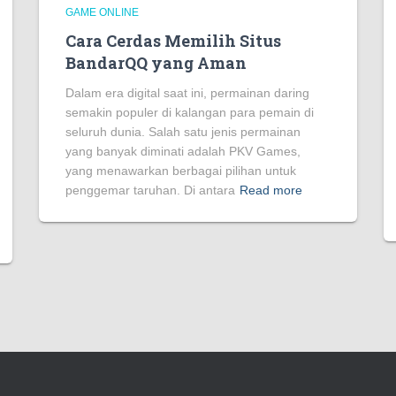
GAME ONLINE
Cara Cerdas Memilih Situs
BandarQQ yang Aman
Dalam era digital saat ini, permainan daring
semakin populer di kalangan para pemain di
seluruh dunia. Salah satu jenis permainan
yang banyak diminati adalah PKV Games,
yang menawarkan berbagai pilihan untuk
penggemar taruhan. Di antara
Read more