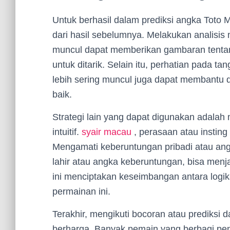
Untuk berhasil dalam prediksi angka Toto 
dari hasil sebelumnya. Melakukan analisi
muncul dapat memberikan gambaran tentan
untuk ditarik. Selain itu, perhatian pada t
lebih sering muncul juga dapat membantu 
baik.
Strategi lain yang dapat digunakan adalah
intuitif.
syair macau
, perasaan atau instin
Mengamati keberuntungan pribadi atau angka 
lahir atau angka keberuntungan, bisa menj
ini menciptakan keseimbangan antara logik
permainan ini.
Terakhir, mengikuti bocoran atau prediksi 
berharga. Banyak pemain yang berbagi pen