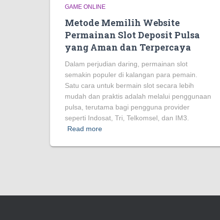
GAME ONLINE
Metode Memilih Website
Permainan Slot Deposit Pulsa
yang Aman dan Terpercaya
Dalam perjudian daring, permainan slot
semakin populer di kalangan para pemain.
Satu cara untuk bermain slot secara lebih
mudah dan praktis adalah melalui penggunaan
pulsa, terutama bagi pengguna provider
seperti Indosat, Tri, Telkomsel, dan IM3.
Read more