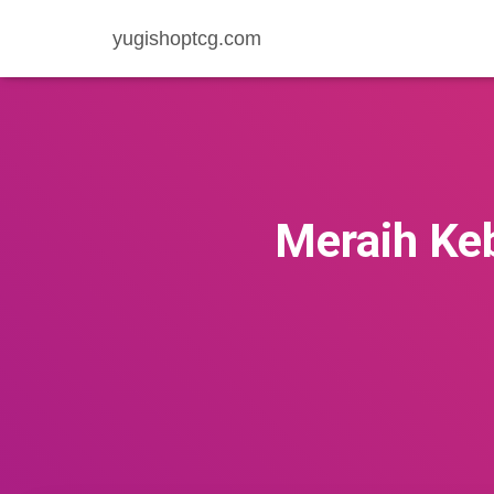
yugishoptcg.com
Meraih Keb