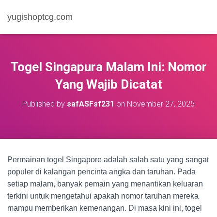
yugishoptcg.com
Togel Singapura Malam Ini: Nomor
Yang Wajib Dicatat
Published by
safASFsf231
on
November 27, 2025
Permainan togel Singapore adalah salah satu yang sangat
populer di kalangan pencinta angka dan taruhan. Pada
setiap malam, banyak pemain yang menantikan keluaran
terkini untuk mengetahui apakah nomor taruhan mereka
mampu memberikan kemenangan. Di masa kini ini, togel