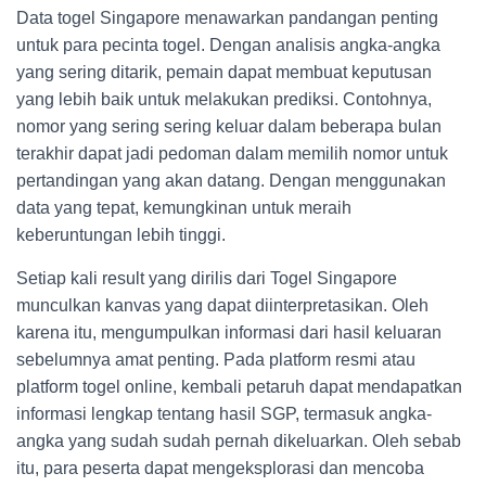
Data togel Singapore menawarkan pandangan penting
untuk para pecinta togel. Dengan analisis angka-angka
yang sering ditarik, pemain dapat membuat keputusan
yang lebih baik untuk melakukan prediksi. Contohnya,
nomor yang sering sering keluar dalam beberapa bulan
terakhir dapat jadi pedoman dalam memilih nomor untuk
pertandingan yang akan datang. Dengan menggunakan
data yang tepat, kemungkinan untuk meraih
keberuntungan lebih tinggi.
Setiap kali result yang dirilis dari Togel Singapore
munculkan kanvas yang dapat diinterpretasikan. Oleh
karena itu, mengumpulkan informasi dari hasil keluaran
sebelumnya amat penting. Pada platform resmi atau
platform togel online, kembali petaruh dapat mendapatkan
informasi lengkap tentang hasil SGP, termasuk angka-
angka yang sudah sudah pernah dikeluarkan. Oleh sebab
itu, para peserta dapat mengeksplorasi dan mencoba