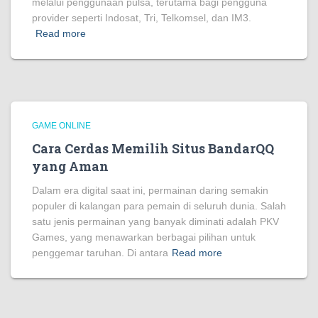
melalui penggunaan pulsa, terutama bagi pengguna
provider seperti Indosat, Tri, Telkomsel, dan IM3.
Read more
GAME ONLINE
Cara Cerdas Memilih Situs BandarQQ
yang Aman
Dalam era digital saat ini, permainan daring semakin
populer di kalangan para pemain di seluruh dunia. Salah
satu jenis permainan yang banyak diminati adalah PKV
Games, yang menawarkan berbagai pilihan untuk
penggemar taruhan. Di antara
Read more