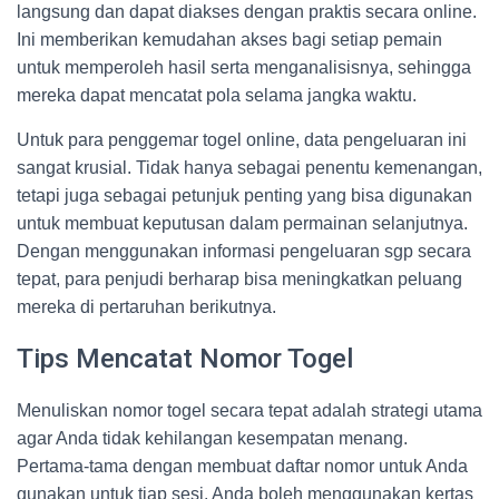
langsung dan dapat diakses dengan praktis secara online.
Ini memberikan kemudahan akses bagi setiap pemain
untuk memperoleh hasil serta menganalisisnya, sehingga
mereka dapat mencatat pola selama jangka waktu.
Untuk para penggemar togel online, data pengeluaran ini
sangat krusial. Tidak hanya sebagai penentu kemenangan,
tetapi juga sebagai petunjuk penting yang bisa digunakan
untuk membuat keputusan dalam permainan selanjutnya.
Dengan menggunakan informasi pengeluaran sgp secara
tepat, para penjudi berharap bisa meningkatkan peluang
mereka di pertaruhan berikutnya.
Tips Mencatat Nomor Togel
Menuliskan nomor togel secara tepat adalah strategi utama
agar Anda tidak kehilangan kesempatan menang.
Pertama-tama dengan membuat daftar nomor untuk Anda
gunakan untuk tiap sesi. Anda boleh menggunakan kertas