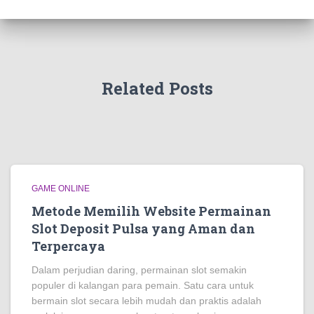
Related Posts
GAME ONLINE
Metode Memilih Website Permainan
Slot Deposit Pulsa yang Aman dan
Terpercaya
Dalam perjudian daring, permainan slot semakin
populer di kalangan para pemain. Satu cara untuk
bermain slot secara lebih mudah dan praktis adalah