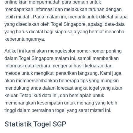
online kian mempermudah para pemain untuk
mendapatkan informasi dan melakukan taruhan dengan
lebih mudah. Pada malam ini, menarik untuk diketahui apa
yang disediakan oleh Togel Singapore, apalagi data-data
yang harus dicatat bagi siapa saja yang berniat mencoba
keberuntungannya.
Artikel ini kami akan mengeksplor nomor-nomor penting
dalam Togel Singapore malam ini, sambil memberikan
informasi data terbaru mengenai hasil keluaran dan
metode untuk mengikuti penarikan langsung. Kami juga
akan mempersembahkan beberapa tips yang mungkin
mendukung anda dalam forecast angka togel yang akan
keluar. Tetap ikuti data ini, dan bersiaplah untuk
memenangkan kesempatan untuk menang yang lebih
tinggi dalam permainan togel yang sarat misteri ini.
Statistik Togel SGP