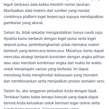
teguh berbasis data ketika memilih nomor taruhan.
Manfaatkan data historis dari sumber yang handal
contohnya platform togel terpercaya supaya mendapatkan
gambaran yang akurat.
Selain itu, tidak sekadar mengandalkan hanya nasib saja.
Apabila kamu bertaruh dengan togel pulsa serta togel
deposit pulsa, pertimbangkanlah untuk memakai sistem
bertaruh yang terencana terencana. Misalnya, kamu dapat
mencoba strategi bertaruh konsisten dengan angka pilihan
atau atau merubah kombinasi angka dari waktu ke waktu
untuk menjelajahi variasi yang berbeda. Ini dapat
menolong Anda menghindari kebiasaan yang monoton
dan membosankan serta menjadikan proses semakin seru.
Selain itu, atur anggaran perjudian Anda dengan bijak.
Tentukan batas batas berapa banyak yang dapat dapat
berniat Anda keluarkan untuk bermain togel online serta