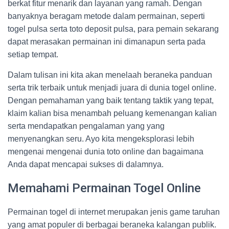
berkat fitur menarik dan layanan yang ramah. Dengan
banyaknya beragam metode dalam permainan, seperti
togel pulsa serta toto deposit pulsa, para pemain sekarang
dapat merasakan permainan ini dimanapun serta pada
setiap tempat.
Dalam tulisan ini kita akan menelaah beraneka panduan
serta trik terbaik untuk menjadi juara di dunia togel online.
Dengan pemahaman yang baik tentang taktik yang tepat,
klaim kalian bisa menambah peluang kemenangan kalian
serta mendapatkan pengalaman yang yang
menyenangkan seru. Ayo kita mengeksplorasi lebih
mengenai mengenai dunia toto online dan bagaimana
Anda dapat mencapai sukses di dalamnya.
Memahami Permainan Togel Online
Permainan togel di internet merupakan jenis game taruhan
yang amat populer di berbagai beraneka kalangan publik.