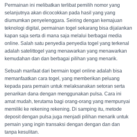
Permainan ini melibatkan terlibat pemilih nomor yang
selanjutnya akan dicocokkan pada hasil yang yang
diumumkan penyelenggara. Seiring dengan kemajuan
teknologi digital, permainan togel sekarang bisa dijalankan
kapan saja serta di mana saja melalui berbagai media
online. Salah satu penyedia penyedia togel yang terkenal
adalah satelittogel yang menawarkan yang menawarkan
kemudahan dan dan berbagai pilihan yang menarik.
Sebuah manfaat dari bermain togel online adalah bisa
memanfaatkan cara togel, yang memberikan peluang
kepada para pemain untuk melaksanakan setoran serta
penarikan dana dengan menggunakan pulsa. Cara ini
amat mudah, terutama bagi orang-orang yang mempunyai
memiliki ke rekening rekening. Di samping itu, metode
deposit dengan pulsa juga menjadi pilihan menarik untuk
pemain yang ingin transaksi dengan dengan dan dan
tanpa kesulitan.