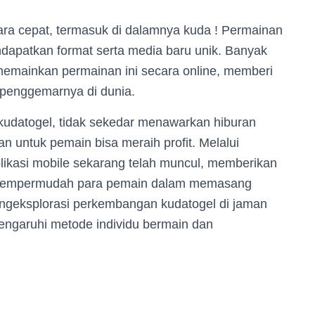
cara cepat, termasuk di dalamnya kuda ! Permainan
endapatkan format serta media baru unik. Banyak
memainkan permainan ini secara online, memberi
a penggemarnya di dunia.
n kudatogel, tidak sekedar menawarkan hiburan
 untuk pemain bisa meraih profit. Melalui
plikasi mobile sekarang telah muncul, memberikan
 mempermudah para pemain dalam memasang
 mengeksplorasi perkembangan kudatogel di jaman
pengaruhi metode individu bermain dan