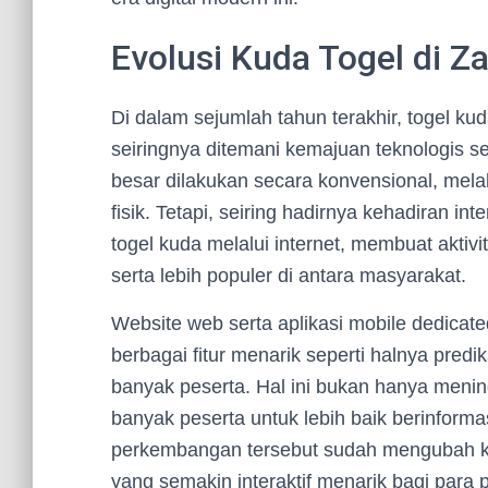
Evolusi Kuda Togel di 
Di dalam sejumlah tahun terakhir, togel k
seiringnya ditemani kemajuan teknologis serta
besar dilakukan secara konvensional, mela
fisik. Tetapi, seiring hadirnya kehadiran 
togel kuda melalui internet, membuat aktiv
serta lebih populer di antara masyarakat.
Website web serta aplikasi mobile dedicat
berbagai fitur menarik seperti halnya predi
banyak peserta. Hal ini bukan hanya meni
banyak peserta untuk lebih baik berinform
perkembangan tersebut sudah mengubah kud
yang semakin interaktif menarik bagi para 