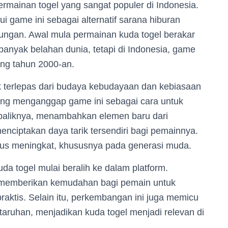
rmainan togel yang sangat populer di Indonesia.
 game ini sebagai alternatif sarana hiburan
ungan. Awal mula permainan kuda togel berakar
 banyak belahan dunia, tetapi di Indonesia, game
ung tahun 2000-an.
k terlepas dari budaya kebudayaan dan kebiasaan
yang menganggap game ini sebagai cara untuk
sebaliknya, menambahkan elemen baru dari
ciptakan daya tarik tersendiri bagi pemainnya.
rus meningkat, khususnya pada generasi muda.
da togel mulai beralih ke dalam platform.
e memberikan kemudahan bagi pemain untuk
aktis. Selain itu, perkembangan ini juga memicu
taruhan, menjadikan kuda togel menjadi relevan di