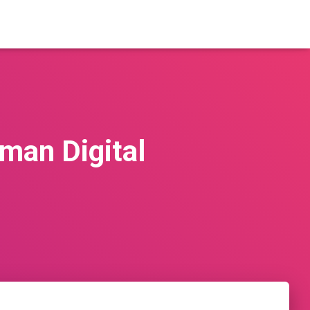
man Digital