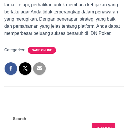
lama. Tetapi, perhatikan untuk membaca kebijakan yang
berlaku agar Anda tidak terperangkap dalam penawaran
yang merugikan. Dengan penerapan strategi yang baik
dan pemahaman yang jelas tentang platform, Anda dapat
memperbesar peluang sukses bertaruh di IDN Poker.
Categories:
GAME ONLINE
Search