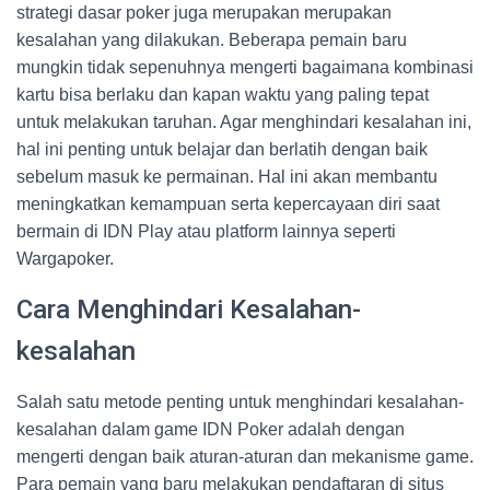
strategi dasar poker juga merupakan merupakan
kesalahan yang dilakukan. Beberapa pemain baru
mungkin tidak sepenuhnya mengerti bagaimana kombinasi
kartu bisa berlaku dan kapan waktu yang paling tepat
untuk melakukan taruhan. Agar menghindari kesalahan ini,
hal ini penting untuk belajar dan berlatih dengan baik
sebelum masuk ke permainan. Hal ini akan membantu
meningkatkan kemampuan serta kepercayaan diri saat
bermain di IDN Play atau platform lainnya seperti
Wargapoker.
Cara Menghindari Kesalahan-
kesalahan
Salah satu metode penting untuk menghindari kesalahan-
kesalahan dalam game IDN Poker adalah dengan
mengerti dengan baik aturan-aturan dan mekanisme game.
Para pemain yang baru melakukan pendaftaran di situs