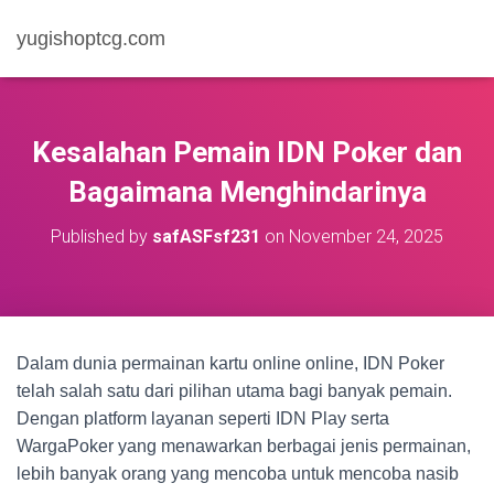
yugishoptcg.com
Kesalahan Pemain IDN Poker dan
Bagaimana Menghindarinya
Published by
safASFsf231
on
November 24, 2025
Dalam dunia permainan kartu online online, IDN Poker
telah salah satu dari pilihan utama bagi banyak pemain.
Dengan platform layanan seperti IDN Play serta
WargaPoker yang menawarkan berbagai jenis permainan,
lebih banyak orang yang mencoba untuk mencoba nasib