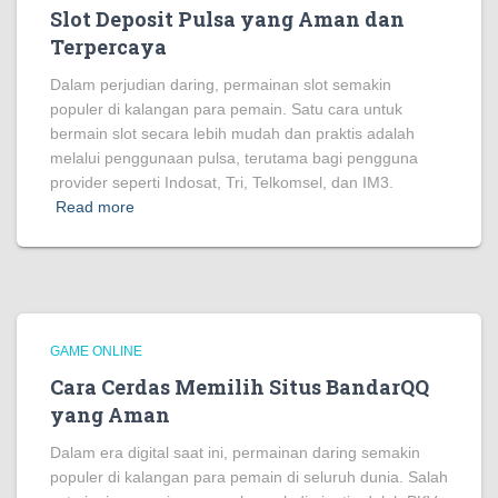
Slot Deposit Pulsa yang Aman dan
Terpercaya
Dalam perjudian daring, permainan slot semakin
populer di kalangan para pemain. Satu cara untuk
bermain slot secara lebih mudah dan praktis adalah
melalui penggunaan pulsa, terutama bagi pengguna
provider seperti Indosat, Tri, Telkomsel, dan IM3.
Read more
GAME ONLINE
Cara Cerdas Memilih Situs BandarQQ
yang Aman
Dalam era digital saat ini, permainan daring semakin
populer di kalangan para pemain di seluruh dunia. Salah