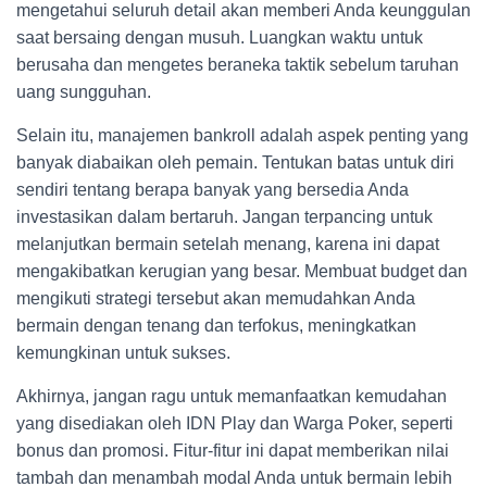
mengetahui seluruh detail akan memberi Anda keunggulan
saat bersaing dengan musuh. Luangkan waktu untuk
berusaha dan mengetes beraneka taktik sebelum taruhan
uang sungguhan.
Selain itu, manajemen bankroll adalah aspek penting yang
banyak diabaikan oleh pemain. Tentukan batas untuk diri
sendiri tentang berapa banyak yang bersedia Anda
investasikan dalam bertaruh. Jangan terpancing untuk
melanjutkan bermain setelah menang, karena ini dapat
mengakibatkan kerugian yang besar. Membuat budget dan
mengikuti strategi tersebut akan memudahkan Anda
bermain dengan tenang dan terfokus, meningkatkan
kemungkinan untuk sukses.
Akhirnya, jangan ragu untuk memanfaatkan kemudahan
yang disediakan oleh IDN Play dan Warga Poker, seperti
bonus dan promosi. Fitur-fitur ini dapat memberikan nilai
tambah dan menambah modal Anda untuk bermain lebih