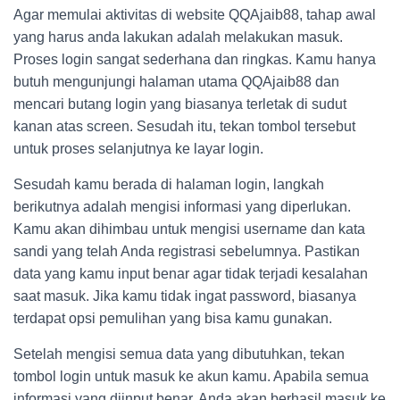
Agar memulai aktivitas di website QQAjaib88, tahap awal
yang harus anda lakukan adalah melakukan masuk.
Proses login sangat sederhana dan ringkas. Kamu hanya
butuh mengunjungi halaman utama QQAjaib88 dan
mencari butang login yang biasanya terletak di sudut
kanan atas screen. Sesudah itu, tekan tombol tersebut
untuk proses selanjutnya ke layar login.
Sesudah kamu berada di halaman login, langkah
berikutnya adalah mengisi informasi yang diperlukan.
Kamu akan dihimbau untuk mengisi username dan kata
sandi yang telah Anda registrasi sebelumnya. Pastikan
data yang kamu input benar agar tidak terjadi kesalahan
saat masuk. Jika kamu tidak ingat password, biasanya
terdapat opsi pemulihan yang bisa kamu gunakan.
Setelah mengisi semua data yang dibutuhkan, tekan
tombol login untuk masuk ke akun kamu. Apabila semua
informasi yang diinput benar, Anda akan berhasil masuk ke