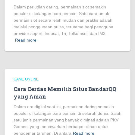
Dalam perjudian daring, permainan slot semakin
populer di kalangan para pemain. Satu cara untuk
bermain slot secara lebih mudah dan praktis adalah
melalui penggunaan pulsa, terutama bagi pengguna
provider seperti Indosat, Tri, Telkomsel, dan IM3.
Read more
GAME ONLINE
Cara Cerdas Memilih Situs BandarQQ
yang Aman
Dalam era digital saat ini, permainan daring semakin
populer di kalangan para pemain di seluruh dunia. Salah
satu jenis permainan yang banyak diminati adalah PKV
Games, yang menawarkan berbagai pilihan untuk
penggemar taruhan. Di antara
Read more