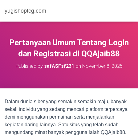
yugishoptcg.com
Pertanyaan Umum Tentang Login
dan Registrasi di QQAjaib88
Published by
safASFsf231
on
November 8, 2025
Dalam dunia siber yang semakin semakin maju, banyak
sekali individu yang sedang mencari platform terpercaya
demi menggunakan permainan serta menjalankan
kegiatan daring lainnya. Satu situs yang telah sudah
mengundang minat banyak pengguna ialah QQAjaib88.