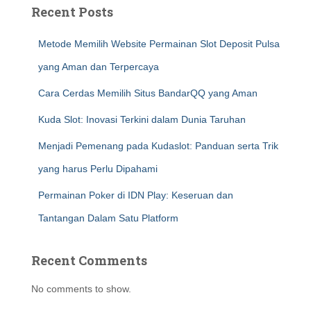
Recent Posts
Metode Memilih Website Permainan Slot Deposit Pulsa
yang Aman dan Terpercaya
Cara Cerdas Memilih Situs BandarQQ yang Aman
Kuda Slot: Inovasi Terkini dalam Dunia Taruhan
Menjadi Pemenang pada Kudaslot: Panduan serta Trik
yang harus Perlu Dipahami
Permainan Poker di IDN Play: Keseruan dan
Tantangan Dalam Satu Platform
Recent Comments
No comments to show.