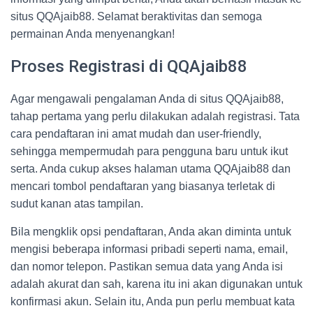
situs QQAjaib88. Selamat beraktivitas dan semoga
permainan Anda menyenangkan!
Proses Registrasi di QQAjaib88
Agar mengawali pengalaman Anda di situs QQAjaib88,
tahap pertama yang perlu dilakukan adalah registrasi. Tata
cara pendaftaran ini amat mudah dan user-friendly,
sehingga mempermudah para pengguna baru untuk ikut
serta. Anda cukup akses halaman utama QQAjaib88 dan
mencari tombol pendaftaran yang biasanya terletak di
sudut kanan atas tampilan.
Bila mengklik opsi pendaftaran, Anda akan diminta untuk
mengisi beberapa informasi pribadi seperti nama, email,
dan nomor telepon. Pastikan semua data yang Anda isi
adalah akurat dan sah, karena itu ini akan digunakan untuk
konfirmasi akun. Selain itu, Anda pun perlu membuat kata