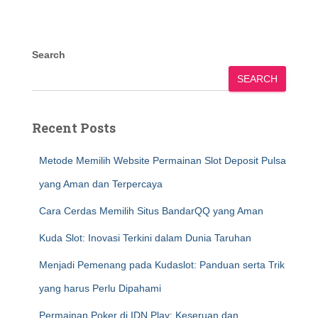
Search
SEARCH
Recent Posts
Metode Memilih Website Permainan Slot Deposit Pulsa
yang Aman dan Terpercaya
Cara Cerdas Memilih Situs BandarQQ yang Aman
Kuda Slot: Inovasi Terkini dalam Dunia Taruhan
Menjadi Pemenang pada Kudaslot: Panduan serta Trik
yang harus Perlu Dipahami
Permainan Poker di IDN Play: Keseruan dan