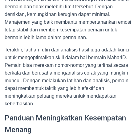
bermain dan tidak melebihi limit tersebut. Dengan
demikian, kemungkinan kerugian dapat minimal.
Manajemen yang baik membantu mempertahankan emosi
tetap stabil dan memberi kesempatan pemain untuk
bermain lebih lama dalam permainan.
Terakhir, latihan rutin dan analisis hasil juga adalah kunci
untuk mengoptimalkan skill dalam hal bermain Maha4D.
Pemain bisa merekam nomor-nomor yang terlihat secara
berkala dan berusaha menganalisis corak yang mungkin
muncul. Dengan melakukan latihan dan analisis, pemain
dapat membentuk taktik yang lebih efektif dan
meningkatkan peluang mereka untuk mendapatkan
keberhasilan.
Panduan Meningkatkan Kesempatan
Menang