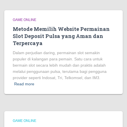
GAME ONLINE
Metode Memilih Website Permainan
Slot Deposit Pulsa yang Aman dan
Terpercaya
Dalam perjudian daring, permainan slot semakin
populer di kalangan para pemain. Satu cara untuk
bermain slot secara lebih mudah dan praktis adalah
melalui penggunaan pulsa, terutama bagi pengguna
provider seperti Indosat, Tri, Telkomsel, dan IM3.
Read more
GAME ONLINE