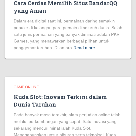
Cara Cerdas Memilih Situs BandarQQ
yang Aman
Dalam era digital saat ini, permainan daring semakin
populer di kalangan para pemain di seluruh dunia. Salah
satu jenis permainan yang banyak diminati adalah PKV
Games, yang menawarkan berbagai pilihan untuk
penggemar taruhan. Di antara
Read more
GAME ONLINE
Kuda Slot: Inovasi Terkini dalam
Dunia Taruhan
Pada banyak masa terakhir, alam perjudian online telah
melalui perkembangan yang cepat. Satu inovasi yang
sekarang mencuri minat ialah Kuda Slot.
Menggabungkan unsur hiburan serta teknologi, Kuda