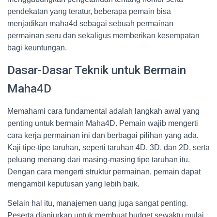
pendekatan yang teratur, beberapa pemain bisa
menjadikan maha4d sebagai sebuah permainan
permainan seru dan sekaligus memberikan kesempatan
bagi keuntungan.
Dasar-Dasar Teknik untuk Bermain
Maha4D
Memahami cara fundamental adalah langkah awal yang
penting untuk bermain Maha4D. Pemain wajib mengerti
cara kerja permainan ini dan berbagai pilihan yang ada.
Kaji tipe-tipe taruhan, seperti taruhan 4D, 3D, dan 2D, serta
peluang menang dari masing-masing tipe taruhan itu.
Dengan cara mengerti struktur permainan, pemain dapat
mengambil keputusan yang lebih baik.
Selain hal itu, manajemen uang juga sangat penting.
Peserta dianjurkan untuk membuat budget sewaktu mulai