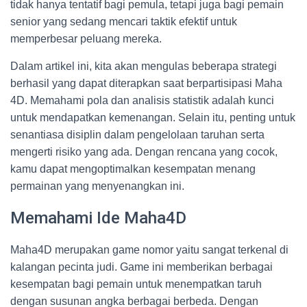
tidak hanya tentatif bagi pemula, tetapi juga bagi pemain
senior yang sedang mencari taktik efektif untuk
memperbesar peluang mereka.
Dalam artikel ini, kita akan mengulas beberapa strategi
berhasil yang dapat diterapkan saat berpartisipasi Maha
4D. Memahami pola dan analisis statistik adalah kunci
untuk mendapatkan kemenangan. Selain itu, penting untuk
senantiasa disiplin dalam pengelolaan taruhan serta
mengerti risiko yang ada. Dengan rencana yang cocok,
kamu dapat mengoptimalkan kesempatan menang
permainan yang menyenangkan ini.
Memahami Ide Maha4D
Maha4D merupakan game nomor yaitu sangat terkenal di
kalangan pecinta judi. Game ini memberikan berbagai
kesempatan bagi pemain untuk menempatkan taruh
dengan susunan angka berbagai berbeda. Dengan