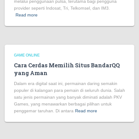
melalui penggunaan pulsa, terutama bagi pengguna
provider seperti Indosat, Tri, Telkomsel, dan IM3.
Read more
GAME ONLINE
Cara Cerdas Memilih Situs BandarQQ
yang Aman
Dalam era digital saat ini, permainan daring semakin
populer di kalangan para pemain di seluruh dunia. Salah
satu jenis permainan yang banyak diminati adalah PKV
Games, yang menawarkan berbagai pilihan untuk
penggemar taruhan. Di antara
Read more