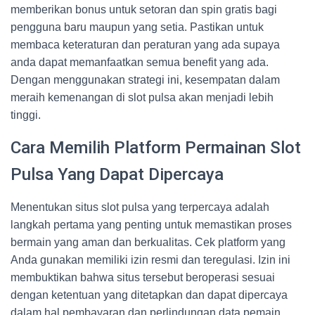
memberikan bonus untuk setoran dan spin gratis bagi
pengguna baru maupun yang setia. Pastikan untuk
membaca keteraturan dan peraturan yang ada supaya
anda dapat memanfaatkan semua benefit yang ada.
Dengan menggunakan strategi ini, kesempatan dalam
meraih kemenangan di slot pulsa akan menjadi lebih
tinggi.
Cara Memilih Platform Permainan Slot
Pulsa Yang Dapat Dipercaya
Menentukan situs slot pulsa yang terpercaya adalah
langkah pertama yang penting untuk memastikan proses
bermain yang aman dan berkualitas. Cek platform yang
Anda gunakan memiliki izin resmi dan teregulasi. Izin ini
membuktikan bahwa situs tersebut beroperasi sesuai
dengan ketentuan yang ditetapkan dan dapat dipercaya
dalam hal pembayaran dan perlindungan data pemain.