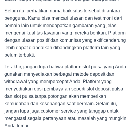
Selain itu, perhatikan nama baik situs tersebut di antara
pengguna. Kamu bisa mencari ulasan dan testimoni dari
pemain lain untuk mendapatkan gambaran yang jelas
mengenai kualitas layanan yang mereka berikan. Platform
dengan ulasan positif dan komunitas yang aktif cenderung
lebih dapat diandalkan dibandingkan platform lain yang
belum terbukti.
Terakhir, jangan lupa bahwa platform slot pulsa yang Anda
gunakan menyediakan berbagai metode deposit dan
withdrawal yang mempercepat Anda. Platform yang
menyediakan opsi pembayaran seperti slot deposit pulsa
dan slot pulsa tanpa potongan akan memberikan
kemudahan dan kesenangan saat bermain. Selain itu,
jangan lupa juga customer service yang tanggap untuk
mengatasi segala pertanyaan atau masalah yang mungkin
Anda temui.