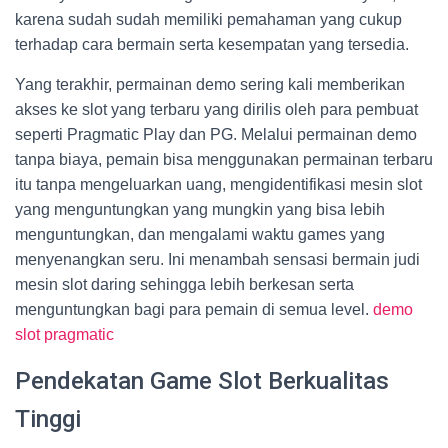
karena sudah sudah memiliki pemahaman yang cukup
terhadap cara bermain serta kesempatan yang tersedia.
Yang terakhir, permainan demo sering kali memberikan
akses ke slot yang terbaru yang dirilis oleh para pembuat
seperti Pragmatic Play dan PG. Melalui permainan demo
tanpa biaya, pemain bisa menggunakan permainan terbaru
itu tanpa mengeluarkan uang, mengidentifikasi mesin slot
yang menguntungkan yang mungkin yang bisa lebih
menguntungkan, dan mengalami waktu games yang
menyenangkan seru. Ini menambah sensasi bermain judi
mesin slot daring sehingga lebih berkesan serta
menguntungkan bagi para pemain di semua level.
demo
slot pragmatic
Pendekatan Game Slot Berkualitas
Tinggi