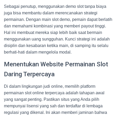
Sebagai penutup, menggunakan demo slot tanpa biaya
juga bisa membantu dalam merencanakan strategi
permainan. Dengan main slot demo, pemain dapat berlatih
dan memahami kombinasi yang memberi payout tinggi.
Hal ini membuat mereka siap lebih baik saat bermain
menggunakan uang sungguhan. Kunci strategi ini adalah
disiplin dan kesabaran ketika main, di samping itu selalu
berhati-hati dalam mengelola modal.
Menentukan Website Permainan Slot
Daring Terpercaya
Di dalam lingkungan judi online, memilih platform
permainan slot online terpercaya adalah tahapan awal
yang sangat penting. Pastikan situs yang Anda pilih
mempunyai lisensi yang sah dan terdaftar di lembaga
regulasi yang dikenal. Ini akan memberi jaminan bahwa