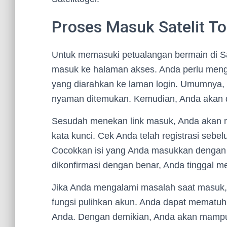
Proses Masuk Satelit To
Untuk memasuki petualangan bermain di Sat
masuk ke halaman akses. Anda perlu mengak
yang diarahkan ke laman login. Umumnya, tau
nyaman ditemukan. Kemudian, Anda akan di
Sesudah menekan link masuk, Anda akan 
kata kunci. Cek Anda telah registrasi seb
Cocokkan isi yang Anda masukkan dengan de
dikonfirmasi dengan benar, Anda tinggal me
Jika Anda mengalami masalah saat masuk, 
fungsi pulihkan akun. Anda dapat mematuhi
Anda. Dengan demikian, Anda akan mampu