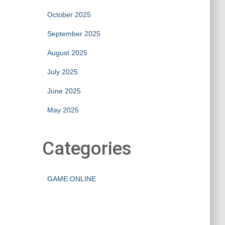
October 2025
September 2025
August 2025
July 2025
June 2025
May 2025
Categories
GAME ONLINE