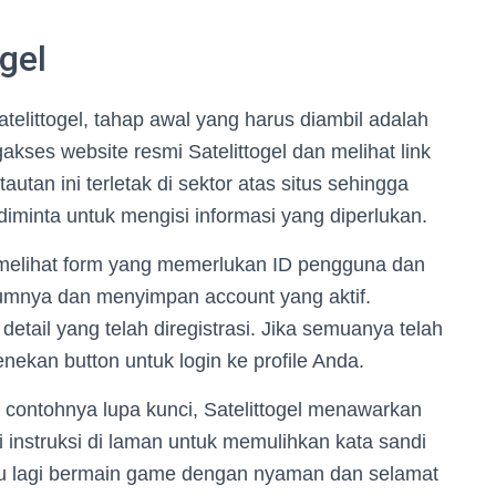
gel
elittogel, tahap awal yang harus diambil adalah
ses website resmi Satelittogel dan melihat link
tan ini terletak di sektor atas situs sehingga
minta untuk mengisi informasi yang diperlukan.
melihat form yang memerlukan ID pengguna dan
elumnya dan menyimpan account yang aktif.
tail yang telah diregistrasi. Jika semuanya telah
nekan button untuk login ke profile Anda.
contohnya lupa kunci, Satelittogel menawarkan
 instruksi di laman untuk memulihkan kata sandi
 lagi bermain game dengan nyaman dan selamat