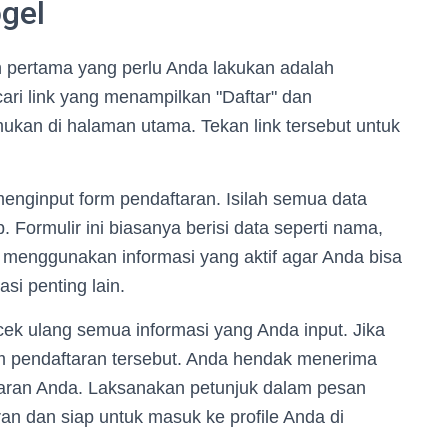
ogel
ah pertama yang perlu Anda lakukan adalah
ari link yang menampilkan "Daftar" dan
emukan di halaman utama. Tekan link tersebut untuk
enginput form pendaftaran. Isilah semua data
Formulir ini biasanya berisi data seperti nama,
k menggunakan informasi yang aktif agar Anda bisa
si penting lain.
cek ulang semua informasi yang Anda input. Jika
m pendaftaran tersebut. Anda hendak menerima
aftaran Anda. Laksanakan petunjuk dalam pesan
an dan siap untuk masuk ke profile Anda di