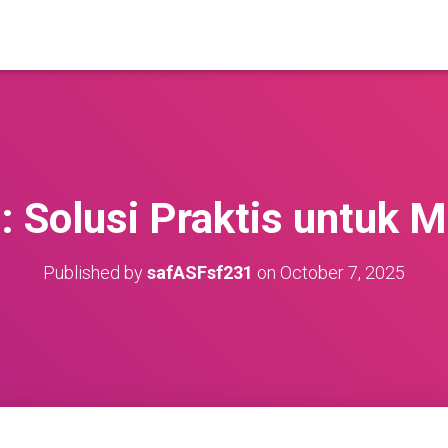
l: Solusi Praktis untuk
Published by
safASFsf231
on
October 7, 2025