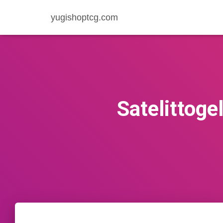
yugishoptcg.com
Satelittoge