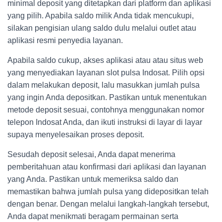
minimal deposit yang ditetapkan dari platform dan aplikasi
yang pilih. Apabila saldo milik Anda tidak mencukupi,
silakan pengisian ulang saldo dulu melalui outlet atau
aplikasi resmi penyedia layanan.
Apabila saldo cukup, akses aplikasi atau atau situs web
yang menyediakan layanan slot pulsa Indosat. Pilih opsi
dalam melakukan deposit, lalu masukkan jumlah pulsa
yang ingin Anda depositkan. Pastikan untuk menentukan
metode deposit sesuai, contohnya menggunakan nomor
telepon Indosat Anda, dan ikuti instruksi di layar di layar
supaya menyelesaikan proses deposit.
Sesudah deposit selesai, Anda dapat menerima
pemberitahuan atau konfirmasi dari aplikasi dan layanan
yang Anda. Pastikan untuk memeriksa saldo dan
memastikan bahwa jumlah pulsa yang didepositkan telah
dengan benar. Dengan melalui langkah-langkah tersebut,
Anda dapat menikmati beragam permainan serta