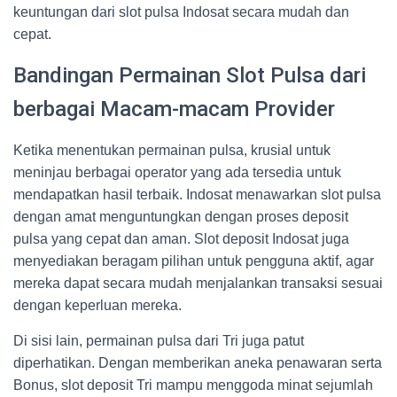
keuntungan dari slot pulsa Indosat secara mudah dan
cepat.
Bandingan Permainan Slot Pulsa dari
berbagai Macam-macam Provider
Ketika menentukan permainan pulsa, krusial untuk
meninjau berbagai operator yang ada tersedia untuk
mendapatkan hasil terbaik. Indosat menawarkan slot pulsa
dengan amat menguntungkan dengan proses deposit
pulsa yang cepat dan aman. Slot deposit Indosat juga
menyediakan beragam pilihan untuk pengguna aktif, agar
mereka dapat secara mudah menjalankan transaksi sesuai
dengan keperluan mereka.
Di sisi lain, permainan pulsa dari Tri juga patut
diperhatikan. Dengan memberikan aneka penawaran serta
Bonus, slot deposit Tri mampu menggoda minat sejumlah