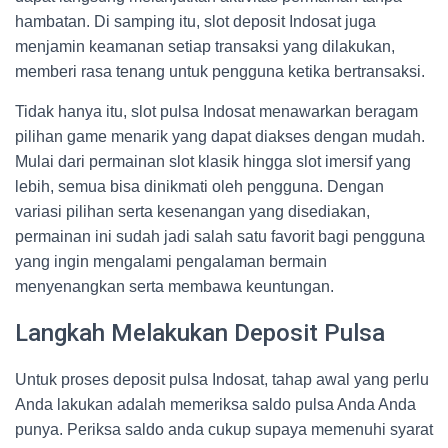
hambatan. Di samping itu, slot deposit Indosat juga
menjamin keamanan setiap transaksi yang dilakukan,
memberi rasa tenang untuk pengguna ketika bertransaksi.
Tidak hanya itu, slot pulsa Indosat menawarkan beragam
pilihan game menarik yang dapat diakses dengan mudah.
Mulai dari permainan slot klasik hingga slot imersif yang
lebih, semua bisa dinikmati oleh pengguna. Dengan
variasi pilihan serta kesenangan yang disediakan,
permainan ini sudah jadi salah satu favorit bagi pengguna
yang ingin mengalami pengalaman bermain
menyenangkan serta membawa keuntungan.
Langkah Melakukan Deposit Pulsa
Untuk proses deposit pulsa Indosat, tahap awal yang perlu
Anda lakukan adalah memeriksa saldo pulsa Anda Anda
punya. Periksa saldo anda cukup supaya memenuhi syarat