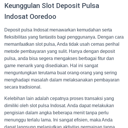
Keunggulan Slot Deposit Pulsa
Indosat Ooredoo
Deposit pulsa Indosat menawarkan kemudahan serta
fleksibilitas yang fantastis bagi penggunanya. Dengan cara
memanfaatkan slot pulsa, Anda tidak usah cemas perihal
metode pembayaran yang sulit. Hanya dengan deposit
pulsa, anda bisa segera mengakses berbagai fitur dan
game menarik yang disediakan. Hal ini sangat
menguntungkan terutama buat orang-orang yang sering
menghadapi masalah dalam melaksanakan pembayaran
secara tradisional.
Kelebihan lain adalah cepatnya proses transaksi yang
dimiliki oleh slot pulsa Indosat. Anda dapat melakukan
pengisian dalam angka beberapa menit tanpa perlu
menunggu terlalu lama. Ini sangat efisien, maka Anda
dapat langsung melanjutkan aktivitas permainan tanpa