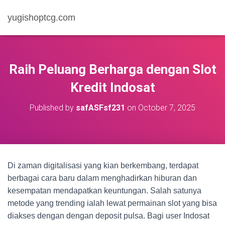
yugishoptcg.com
Raih Peluang Berharga dengan Slot
Kredit Indosat
Published by
safASFsf231
on
October 7, 2025
Di zaman digitalisasi yang kian berkembang, terdapat
berbagai cara baru dalam menghadirkan hiburan dan
kesempatan mendapatkan keuntungan. Salah satunya
metode yang trending ialah lewat permainan slot yang bisa
diakses dengan dengan deposit pulsa. Bagi user Indosat