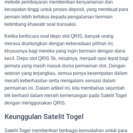
metode pembayaran memberikan kenyamanan dan
kecepatan tinggi untuk proses deposit, yang membuat para
pemain lebih terfokus kepada pengalaman bermain
ketimbang khawatir soal transaksi.
Ketika berbicara soal depo slot QRIS, banyak orang
merasa diuntungkan dengan keberadaan pilihan ini,
khususnya bagi mereka yang ingin bermain dengan dana
kecil. Depo slot QRIS 5k, misalnya, menjadi opsi tepat bagi
pemula yang masih masuk dunia permainan slot. Dengan
setoran yang terjangkau, semua punya kesempatan dalam
meraih keberhasilan serta mengalami sensasi dalam
permainan ini. Dalam artikel ini, kita membahas sejumlah
trik berhasil dalam meraih kemenangan pada Satelit Togel
dengan menggunakan QRIS.
Keunggulan Satelit Togel
Satelit Togel memberikan berbagai kemudahan untuk para