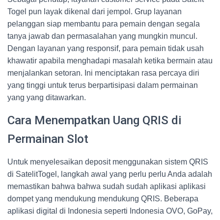
Togel pun layak dikenal dari jempol. Grup layanan
pelanggan siap membantu para pemain dengan segala
tanya jawab dan permasalahan yang mungkin muncul.
Dengan layanan yang responsif, para pemain tidak usah
khawatir apabila menghadapi masalah ketika bermain atau
menjalankan setoran. Ini menciptakan rasa percaya diri
yang tinggi untuk terus berpartisipasi dalam permainan
yang yang ditawarkan.
Cara Menempatkan Uang QRIS di
Permainan Slot
Untuk menyelesaikan deposit menggunakan sistem QRIS
di SatelitTogel, langkah awal yang perlu perlu Anda adalah
memastikan bahwa bahwa sudah sudah aplikasi aplikasi
dompet yang mendukung mendukung QRIS. Beberapa
aplikasi digital di Indonesia seperti Indonesia OVO, GoPay,