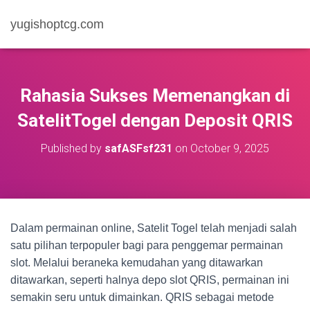
yugishoptcg.com
Rahasia Sukses Memenangkan di
SatelitTogel dengan Deposit QRIS
Published by
safASFsf231
on
October 9, 2025
Dalam permainan online, Satelit Togel telah menjadi salah
satu pilihan terpopuler bagi para penggemar permainan
slot. Melalui beraneka kemudahan yang ditawarkan
ditawarkan, seperti halnya depo slot QRIS, permainan ini
semakin seru untuk dimainkan. QRIS sebagai metode