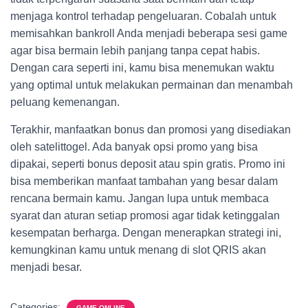
menjaga kontrol terhadap pengeluaran. Cobalah untuk
memisahkan bankroll Anda menjadi beberapa sesi game
agar bisa bermain lebih panjang tanpa cepat habis.
Dengan cara seperti ini, kamu bisa menemukan waktu
yang optimal untuk melakukan permainan dan menambah
peluang kemenangan.
Terakhir, manfaatkan bonus dan promosi yang disediakan
oleh satelittogel. Ada banyak opsi promo yang bisa
dipakai, seperti bonus deposit atau spin gratis. Promo ini
bisa memberikan manfaat tambahan yang besar dalam
rencana bermain kamu. Jangan lupa untuk membaca
syarat dan aturan setiap promosi agar tidak ketinggalan
kesempatan berharga. Dengan menerapkan strategi ini,
kemungkinan kamu untuk menang di slot QRIS akan
menjadi besar.
Categories:
GAME ONLINE