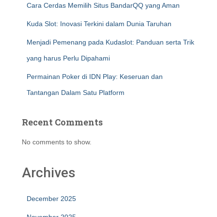
Cara Cerdas Memilih Situs BandarQQ yang Aman
Kuda Slot: Inovasi Terkini dalam Dunia Taruhan
Menjadi Pemenang pada Kudaslot: Panduan serta Trik
yang harus Perlu Dipahami
Permainan Poker di IDN Play: Keseruan dan
Tantangan Dalam Satu Platform
Recent Comments
No comments to show.
Archives
December 2025