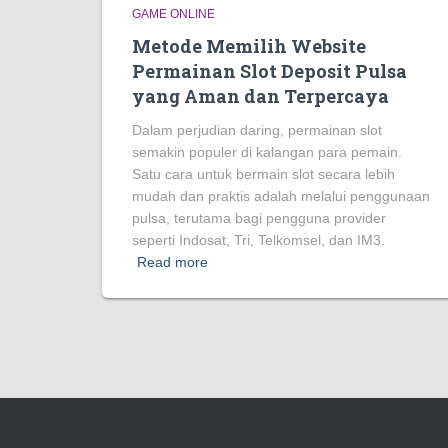
GAME ONLINE
Metode Memilih Website
Permainan Slot Deposit Pulsa
yang Aman dan Terpercaya
Dalam perjudian daring, permainan slot
semakin populer di kalangan para pemain.
Satu cara untuk bermain slot secara lebih
mudah dan praktis adalah melalui penggunaan
pulsa, terutama bagi pengguna provider
seperti Indosat, Tri, Telkomsel, dan IM3.
Read more