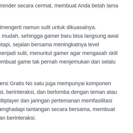
dirender secara cermat, membuat Anda betah lama
imengerti namun sulit untuk dikuasainya.
g mudah, sehingga gamer baru bisa langsung awal
tapi, sejalan bersama meningkatnya level
enjadi sulit, menuntut gamer agar mengasah skill
embuat game tak pernah menjemukan dan selalu
Versi Gratis No satu juga mempunyai komponen
ksi, berinteraksi, dan berlomba dengan teman atau
ltiplayer dan jaringan pertemanan memfasilitasi
enghadapi tantangan secara bersama, membuat
n berinteraksi.