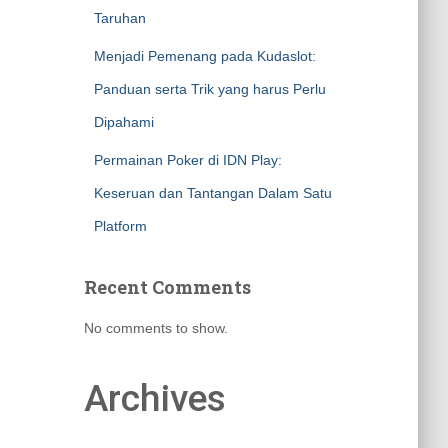
Taruhan
Menjadi Pemenang pada Kudaslot:
Panduan serta Trik yang harus Perlu
Dipahami
Permainan Poker di IDN Play:
Keseruan dan Tantangan Dalam Satu
Platform
Recent Comments
No comments to show.
Archives