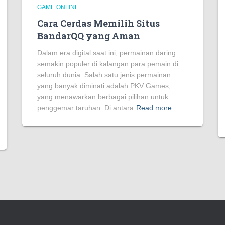
GAME ONLINE
Cara Cerdas Memilih Situs
BandarQQ yang Aman
Dalam era digital saat ini, permainan daring
semakin populer di kalangan para pemain di
seluruh dunia. Salah satu jenis permainan
yang banyak diminati adalah PKV Games,
yang menawarkan berbagai pilihan untuk
penggemar taruhan. Di antara
Read more