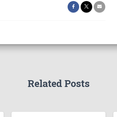
Related Posts