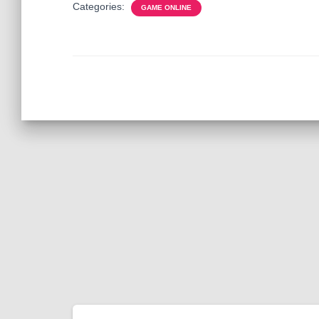
Categories:
GAME ONLINE