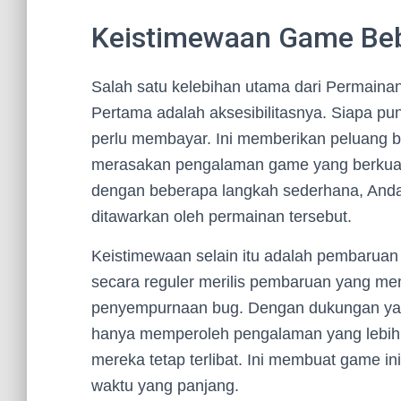
Keistimewaan Game Beba
Salah satu kelebihan utama dari Permainan
Pertama adalah aksesibilitasnya. Siapa p
perlu membayar. Ini memberikan peluang ba
merasakan pengalaman game yang berkualit
dengan beberapa langkah sederhana, And
ditawarkan oleh permainan tersebut.
Keistimewaan selain itu adalah pembaruan
secara reguler merilis pembaruan yang mem
penyempurnaan bug. Dengan dukungan yang 
hanya memperoleh pengalaman yang lebih b
mereka tetap terlibat. Ini membuat game in
waktu yang panjang.