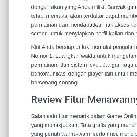
dengan akun yang Anda miliki. Banyak ga
tetapi memakai akun terdaftar dapat memb
permainan dan mendapatkan hak akses ke fi
screen untuk menyiapkan perfil kalian dan 
Kini Anda bersiap untuk memulai pengalam
Nomor 1. Luangkan waktu untuk mengetahui 
permainan, dan sistem level. Jangan ragu
berkomunikasi dengan player lain untuk m
bersenang-senang!
Review Fitur Menawann
Salah satu fitur menarik dalam Game Onlin
yang menakjubkan. Tata grafis yang men
yang penuh warna-warni serta rinci, menci