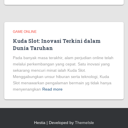
GAME ONLINE
Kuda Slot: Inovasi Terkini dalam
Dunia Taruhan
Pada banyak masa terakhir, alam perjudian online telah
melalui perkembangan yang cepat. Satu inovasi yang
sekarang mencuri minat ialah Kuda Slot.
Menggabungkan unsur hiburan serta teknologi, Kuda
Slot menawarkan pengalaman bermain yg tidak hanya
menyenangkan
Read more
Hestia | Developed by
ThemeIsle