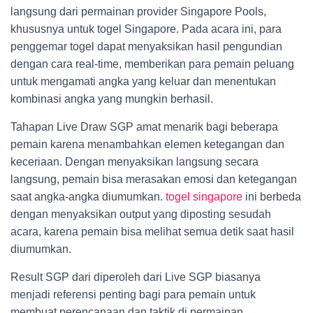
langsung dari permainan provider Singapore Pools,
khususnya untuk togel Singapore. Pada acara ini, para
penggemar togel dapat menyaksikan hasil pengundian
dengan cara real-time, memberikan para pemain peluang
untuk mengamati angka yang keluar dan menentukan
kombinasi angka yang mungkin berhasil.
Tahapan Live Draw SGP amat menarik bagi beberapa
pemain karena menambahkan elemen ketegangan dan
keceriaan. Dengan menyaksikan langsung secara
langsung, pemain bisa merasakan emosi dan ketegangan
saat angka-angka diumumkan.
togel singapore
ini berbeda
dengan menyaksikan output yang diposting sesudah
acara, karena pemain bisa melihat semua detik saat hasil
diumumkan.
Result SGP dari diperoleh dari Live SGP biasanya
menjadi referensi penting bagi para pemain untuk
membuat perencanaan dan taktik di permainan