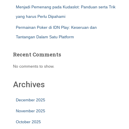
Menjadi Pemenang pada Kudaslot: Panduan serta Trik
yang harus Perlu Dipahami
Permainan Poker di IDN Play: Keseruan dan
Tantangan Dalam Satu Platform
Recent Comments
No comments to show.
Archives
December 2025
November 2025
October 2025