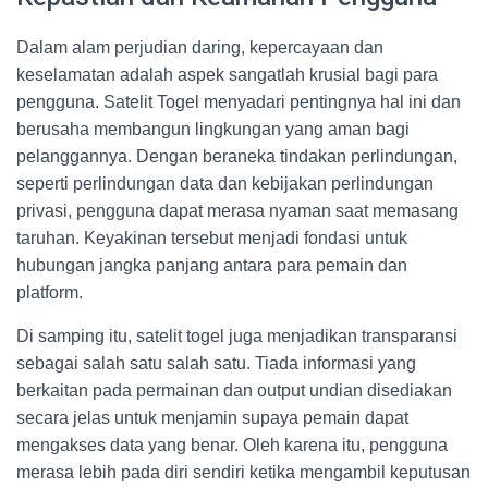
Dalam alam perjudian daring, kepercayaan dan
keselamatan adalah aspek sangatlah krusial bagi para
pengguna. Satelit Togel menyadari pentingnya hal ini dan
berusaha membangun lingkungan yang aman bagi
pelanggannya. Dengan beraneka tindakan perlindungan,
seperti perlindungan data dan kebijakan perlindungan
privasi, pengguna dapat merasa nyaman saat memasang
taruhan. Keyakinan tersebut menjadi fondasi untuk
hubungan jangka panjang antara para pemain dan
platform.
Di samping itu, satelit togel juga menjadikan transparansi
sebagai salah satu salah satu. Tiada informasi yang
berkaitan pada permainan dan output undian disediakan
secara jelas untuk menjamin supaya pemain dapat
mengakses data yang benar. Oleh karena itu, pengguna
merasa lebih pada diri sendiri ketika mengambil keputusan