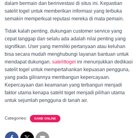
dalam bermain dan berinvestasi di situs ini. Kepastian
satelit togel untuk memberikan informasi yang terbuka
semakin memperkuat reputasi mereka di mata pemain.
Tidak kalah penting, dukungan customer service yang
cepat tanggap dan selalu ada adalah nilai penting yang
signifikan. User yang memiliki pertanyaan atau keluhan
bisa secara mudah menghubungi layanan bantuan untuk
mendapat dukungan.
satelittogel
ini menunjukkan dedikasi
satelit togel untuk mempertahankan kepuasan pengguna,
yang pada gilirannya membangun kepercayaan.
Kepercayaan dan keamanan yang terbangun menjadi
faktor utama kenapa satelit togel menjadi pilihan utama
untuk sejumlah pengguna di tanah air.
Categories:
GAME ONLINE