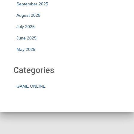
September 2025
August 2025
July 2025
June 2025
May 2025
Categories
GAME ONLINE