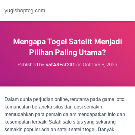
yugishoptcg.com
Mengapa Togel Satelit Menjadi
Pilihan Paling Utama?
Published by
safASFsf231
on
October 8, 2025
Dalam dunia perjudian online, terutama pada game lotto,
kemunculan beraneka situs dan opsi semakin
memudahkan para pemain dalam mendapatkan info dan
kesempatan terbaik. Salah satu situs yang sekarang
semakin populer adalah satelit satelit togel. Banyak