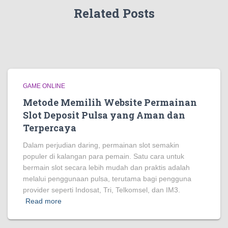
Related Posts
GAME ONLINE
Metode Memilih Website Permainan
Slot Deposit Pulsa yang Aman dan
Terpercaya
Dalam perjudian daring, permainan slot semakin
populer di kalangan para pemain. Satu cara untuk
bermain slot secara lebih mudah dan praktis adalah
melalui penggunaan pulsa, terutama bagi pengguna
provider seperti Indosat, Tri, Telkomsel, dan IM3.
Read more