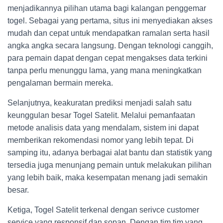
menjadikannya pilihan utama bagi kalangan penggemar
togel. Sebagai yang pertama, situs ini menyediakan akses
mudah dan cepat untuk mendapatkan ramalan serta hasil
angka angka secara langsung. Dengan teknologi canggih,
para pemain dapat dengan cepat mengakses data terkini
tanpa perlu menunggu lama, yang mana meningkatkan
pengalaman bermain mereka.
Selanjutnya, keakuratan prediksi menjadi salah satu
keunggulan besar Togel Satelit. Melalui pemanfaatan
metode analisis data yang mendalam, sistem ini dapat
memberikan rekomendasi nomor yang lebih tepat. Di
samping itu, adanya berbagai alat bantu dan statistik yang
tersedia juga menunjang pemain untuk melakukan pilihan
yang lebih baik, maka kesempatan menang jadi semakin
besar.
Ketiga, Togel Satelit terkenal dengan serivce customer
service yang responsif dan sopan. Dengan tim tim yang