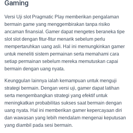
Gaming
Versi Uji slot Pragmatic Play memberikan pengalaman
bermain game yang menggembirakan tanpa risiko
ancaman finansial. Gamer dapat mengetes beraneka tipe
slot slot dengan fitur-fitur menarik sebelum perlu
mempertaruhkan uang asli. Hal ini memungkinkan gamer
untuk meneliti sistem permainan serta memahami cara
setiap permainan sebelum mereka memutuskan capai
bermain dengan uang nyata.
Keunggulan lainnya ialah kemampuan untuk menguji
strategi bermain. Dengan versi uji, gamer dapat latihan
serta mengembangkan strategi yang efektif untuk
meningkatkan probabilitas sukses saat bermain dengan
uang nyata. Hal ini memberikan gamer kepercayaan diri
dan wawasan yang lebih mendalam mengenai keputusan
yang diambil pada sesi bermain.