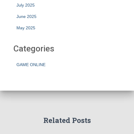
July 2025
June 2025
May 2025
Categories
GAME ONLINE
Related Posts