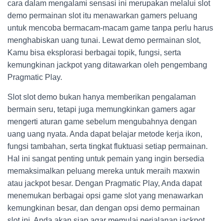
cara dalam mengalami sensasi ini merupakan melalui slot
demo permainan slot itu menawarkan gamers peluang
untuk mencoba bermacam-macam game tanpa perlu harus
menghabiskan uang tunai. Lewat demo permainan slot,
Kamu bisa eksplorasi berbagai topik, fungsi, serta
kemungkinan jackpot yang ditawarkan oleh pengembang
Pragmatic Play.
Slot slot demo bukan hanya memberikan pengalaman
bermain seru, tetapi juga memungkinkan gamers agar
mengerti aturan game sebelum mengubahnya dengan
uang uang nyata. Anda dapat belajar metode kerja ikon,
fungsi tambahan, serta tingkat fluktuasi setiap permainan.
Hal ini sangat penting untuk pemain yang ingin bersedia
memaksimalkan peluang mereka untuk meraih maxwin
atau jackpot besar. Dengan Pragmatic Play, Anda dapat
menemukan berbagai opsi game slot yang menawarkan
kemungkinan besar, dan dengan opsi demo permainan
slot ini, Anda akan siap agar memulai perjalanan jackpot