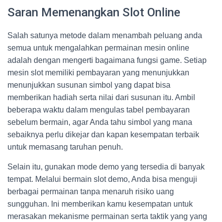
Saran Memenangkan Slot Online
Salah satunya metode dalam menambah peluang anda
semua untuk mengalahkan permainan mesin online
adalah dengan mengerti bagaimana fungsi game. Setiap
mesin slot memiliki pembayaran yang menunjukkan
menunjukkan susunan simbol yang dapat bisa
memberikan hadiah serta nilai dari susunan itu. Ambil
beberapa waktu dalam mengulas tabel pembayaran
sebelum bermain, agar Anda tahu simbol yang mana
sebaiknya perlu dikejar dan kapan kesempatan terbaik
untuk memasang taruhan penuh.
Selain itu, gunakan mode demo yang tersedia di banyak
tempat. Melalui bermain slot demo, Anda bisa menguji
berbagai permainan tanpa menaruh risiko uang
sungguhan. Ini memberikan kamu kesempatan untuk
merasakan mekanisme permainan serta taktik yang yang