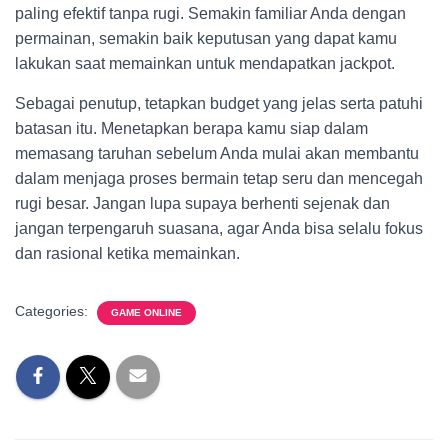
paling efektif tanpa rugi. Semakin familiar Anda dengan
permainan, semakin baik keputusan yang dapat kamu
lakukan saat memainkan untuk mendapatkan jackpot.
Sebagai penutup, tetapkan budget yang jelas serta patuhi
batasan itu. Menetapkan berapa kamu siap dalam
memasang taruhan sebelum Anda mulai akan membantu
dalam menjaga proses bermain tetap seru dan mencegah
rugi besar. Jangan lupa supaya berhenti sejenak dan
jangan terpengaruh suasana, agar Anda bisa selalu fokus
dan rasional ketika memainkan.
Categories:
GAME ONLINE