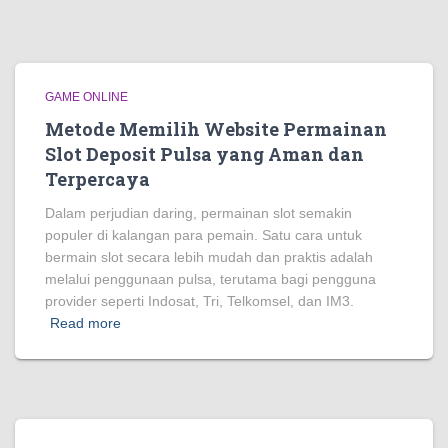
GAME ONLINE
Metode Memilih Website Permainan
Slot Deposit Pulsa yang Aman dan
Terpercaya
Dalam perjudian daring, permainan slot semakin
populer di kalangan para pemain. Satu cara untuk
bermain slot secara lebih mudah dan praktis adalah
melalui penggunaan pulsa, terutama bagi pengguna
provider seperti Indosat, Tri, Telkomsel, dan IM3.
Read more