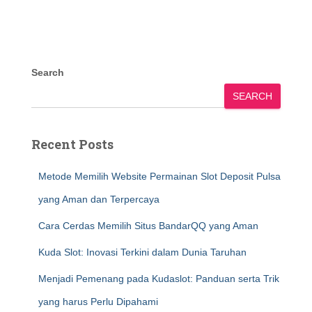
Search
SEARCH
Recent Posts
Metode Memilih Website Permainan Slot Deposit Pulsa
yang Aman dan Terpercaya
Cara Cerdas Memilih Situs BandarQQ yang Aman
Kuda Slot: Inovasi Terkini dalam Dunia Taruhan
Menjadi Pemenang pada Kudaslot: Panduan serta Trik
yang harus Perlu Dipahami