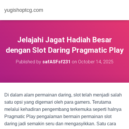
yugishoptcg.com
Jelajahi Jagat Hadiah Besar
dengan Slot Daring Pragmatic Play
Published by
safASFsf231
on
October 14, 2025
Di dalam alam permainan daring, slot telah menjadi salah
satu opsi yang digemari oleh para gamers. Terutama
melalui kehadiran pengembang terkemuka seperti halnya
Pragmatic Play pengalaman bermain permainan slot
daring jadi semakin seru dan mengasyikkan. Satu cara