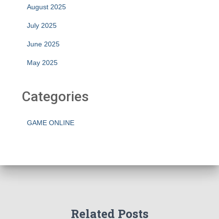
August 2025
July 2025
June 2025
May 2025
Categories
GAME ONLINE
Related Posts