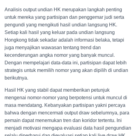
Analisis output undian HK merupakan langkah penting
untuk mereka yang partisipan dan penggemar judi serta
pengundi yang mengikuti hasil undian langsung HK.
Setiap kali hasil yang keluar pada undian langsung
Hongkong tidak sekadar adalah informasi belaka, tetapi
juga menyajikan wawasan tentang trend dan
kecenderungan angka nomor yang banyak muncul.
Dengan mempelajari data-data ini, partisipan dapat lebih
strategis untuk memilih nomor yang akan dipilih di undian
berikutnya.
Hasil HK yang stabil dapat memberikan petunjuk
mengenai nomor-nomor yang berpotensi untuk muncul di
masa mendatang. Kebanyakan partisipan yakni percaya
bahwa dengan mencermati output draw sebelumnya, para
pemain dapat menemukan tren dan koridor tertentu. Ini
menjadi motivasi mengapa evaluasi data hasil pengundian
selalu diperbarui dan dievaluasi setiap kali live draw HK