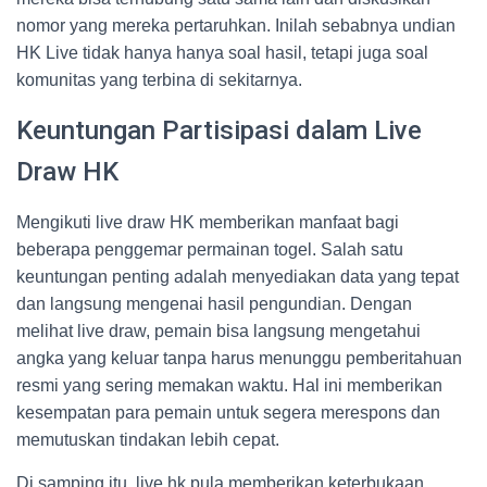
nomor yang mereka pertaruhkan. Inilah sebabnya undian
HK Live tidak hanya hanya soal hasil, tetapi juga soal
komunitas yang terbina di sekitarnya.
Keuntungan Partisipasi dalam Live
Draw HK
Mengikuti live draw HK memberikan manfaat bagi
beberapa penggemar permainan togel. Salah satu
keuntungan penting adalah menyediakan data yang tepat
dan langsung mengenai hasil pengundian. Dengan
melihat live draw, pemain bisa langsung mengetahui
angka yang keluar tanpa harus menunggu pemberitahuan
resmi yang sering memakan waktu. Hal ini memberikan
kesempatan para pemain untuk segera merespons dan
memutuskan tindakan lebih cepat.
Di samping itu, live hk pula memberikan keterbukaan