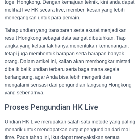
togel Hongkong. Dengan kemajuan teknik, kini anda dapat
melihat live HK secara live, memberi kesan yang lebih
menegangkan untuk para pemain.
Tahap undian yang transparan serta akurat menjadikan
result Hongkong sebagai data sangat dibutuhkan. Tiap
angka yang keluar tak hanya menentukan kemenangan,
tetapi juga membentuk harapan serta harapan banyak
orang. Dalam artikel ini, kalian akan membongkar misteri
dibalik balik undian terbaru serta bagaimana segala
berlangsung, agar Anda bisa lebih mengerti dan
mengalami sensasi dari pengundian langsung Hongkong
yang sebenarnya.
Proses Pengundian HK Live
Undian HK Live merupakan salah satu metode yang paling
menarik untuk mendapatkan output pengundian dari real-
time. Pada tahap ini, ikut dapat menyaksikan semua