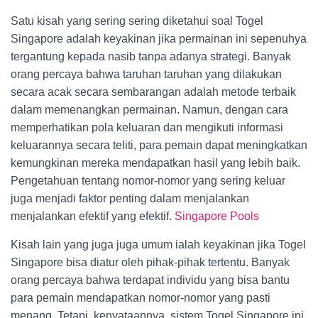
Satu kisah yang sering sering diketahui soal Togel
Singapore adalah keyakinan jika permainan ini sepenuhya
tergantung kepada nasib tanpa adanya strategi. Banyak
orang percaya bahwa taruhan taruhan yang dilakukan
secara acak secara sembarangan adalah metode terbaik
dalam memenangkan permainan. Namun, dengan cara
memperhatikan pola keluaran dan mengikuti informasi
keluarannya secara teliti, para pemain dapat meningkatkan
kemungkinan mereka mendapatkan hasil yang lebih baik.
Pengetahuan tentang nomor-nomor yang sering keluar
juga menjadi faktor penting dalam menjalankan
menjalankan efektif yang efektif.
Singapore Pools
Kisah lain yang juga juga umum ialah keyakinan jika Togel
Singapore bisa diatur oleh pihak-pihak tertentu. Banyak
orang percaya bahwa terdapat individu yang bisa bantu
para pemain mendapatkan nomor-nomor yang pasti
menang. Tetapi, kenyataannya, sistem Togel Singapore ini