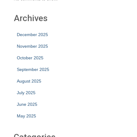
Archives
December 2025
November 2025
October 2025
September 2025
August 2025
July 2025
June 2025
May 2025