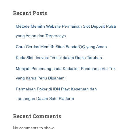
Recent Posts
Metode Memilih Website Permainan Slot Deposit Pulsa
yang Aman dan Terpercaya
Cara Cerdas Memilih Situs BandarQQ yang Aman
Kuda Slot: Inovasi Terkini dalam Dunia Taruhan
Menjadi Pemenang pada Kudaslot: Panduan serta Trik
yang harus Perlu Dipahami
Permainan Poker di IDN Play: Keseruan dan
Tantangan Dalam Satu Platform
Recent Comments
No comments to show.