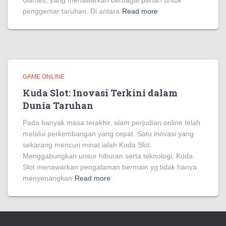
Games, yang menawarkan berbagai pilihan untuk
penggemar taruhan. Di antara
Read more
GAME ONLINE
Kuda Slot: Inovasi Terkini dalam
Dunia Taruhan
Pada banyak masa terakhir, alam perjudian online telah
melalui perkembangan yang cepat. Satu inovasi yang
sekarang mencuri minat ialah Kuda Slot.
Menggabungkan unsur hiburan serta teknologi, Kuda
Slot menawarkan pengalaman bermain yg tidak hanya
menyenangkan
Read more