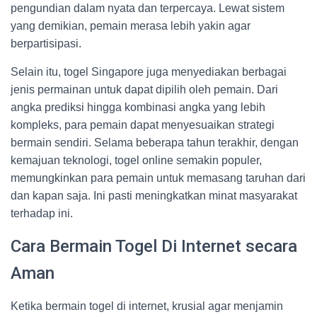
pengundian dalam nyata dan terpercaya. Lewat sistem
yang demikian, pemain merasa lebih yakin agar
berpartisipasi.
Selain itu, togel Singapore juga menyediakan berbagai
jenis permainan untuk dapat dipilih oleh pemain. Dari
angka prediksi hingga kombinasi angka yang lebih
kompleks, para pemain dapat menyesuaikan strategi
bermain sendiri. Selama beberapa tahun terakhir, dengan
kemajuan teknologi, togel online semakin populer,
memungkinkan para pemain untuk memasang taruhan dari
dan kapan saja. Ini pasti meningkatkan minat masyarakat
terhadap ini.
Cara Bermain Togel Di Internet secara
Aman
Ketika bermain togel di internet, krusial agar menjamin