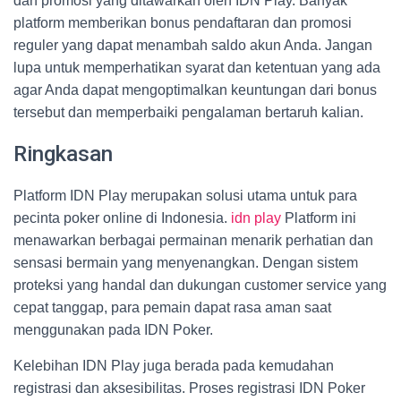
dan promosi yang ditawarkan oleh IDN Play. Banyak
platform memberikan bonus pendaftaran dan promosi
reguler yang dapat menambah saldo akun Anda. Jangan
lupa untuk memperhatikan syarat dan ketentuan yang ada
agar Anda dapat mengoptimalkan keuntungan dari bonus
tersebut dan memperbaiki pengalaman bertaruh kalian.
Ringkasan
Platform IDN Play merupakan solusi utama untuk para
pecinta poker online di Indonesia.
idn play
Platform ini
menawarkan berbagai permainan menarik perhatian dan
sensasi bermain yang menyenangkan. Dengan sistem
proteksi yang handal dan dukungan customer service yang
cepat tanggap, para pemain dapat rasa aman saat
menggunakan pada IDN Poker.
Kelebihan IDN Play juga berada pada kemudahan
registrasi dan aksesibilitas. Proses registrasi IDN Poker