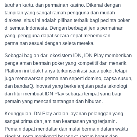
taruhan kartu, dan permainan kasino. Dikenal dengan
tampilan yang sangat ramah pengguna dan mudah
diakses, situs ini adalah pilihan terbaik bagi pecinta poker
di semua Indonesia. Dengan berbagai jenis permainan
yang, pengguna dapat secara cepat menemukan
permainan sesuai dengan selera mereka.
Sebagai bagian dari ekosistem IDN, IDN Play memberikan
pengalaman bermain poker yang kompetitif dan menarik.
Platform ini tidak hanya terkonsentrasi pada poker, tetapi
juga menawarkan permainan seperti domino, capsa susun,
dan bandarQ. Inovasi yang berkelanjutan pada teknologi
dan fitur membuat IDN Play sebagai tempat yang bagi
pemain yang mencari tantangan dan hiburan.
Keunggulan IDN Play adalah layanan pelanggan yang
sangat prima dan jaminan keamanan yang terjamin.
Pemain dapat mendaftar dan mulai bermain dalam waktu
singkat, serta menikmati beraneka ragam bonus dan