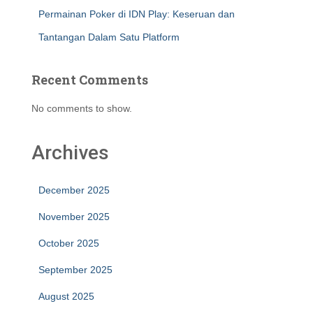
Permainan Poker di IDN Play: Keseruan dan
Tantangan Dalam Satu Platform
Recent Comments
No comments to show.
Archives
December 2025
November 2025
October 2025
September 2025
August 2025