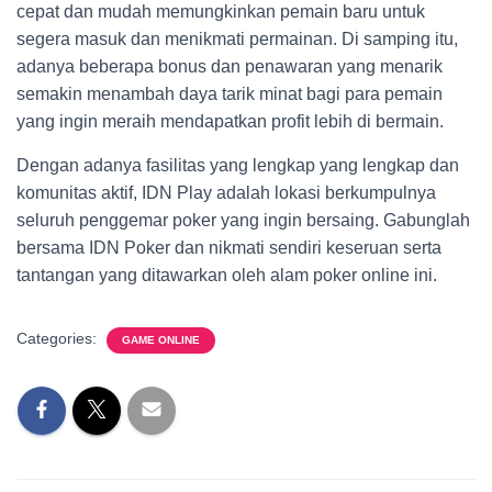
cepat dan mudah memungkinkan pemain baru untuk
segera masuk dan menikmati permainan. Di samping itu,
adanya beberapa bonus dan penawaran yang menarik
semakin menambah daya tarik minat bagi para pemain
yang ingin meraih mendapatkan profit lebih di bermain.
Dengan adanya fasilitas yang lengkap yang lengkap dan
komunitas aktif, IDN Play adalah lokasi berkumpulnya
seluruh penggemar poker yang ingin bersaing. Gabunglah
bersama IDN Poker dan nikmati sendiri keseruan serta
tantangan yang ditawarkan oleh alam poker online ini.
Categories:
GAME ONLINE