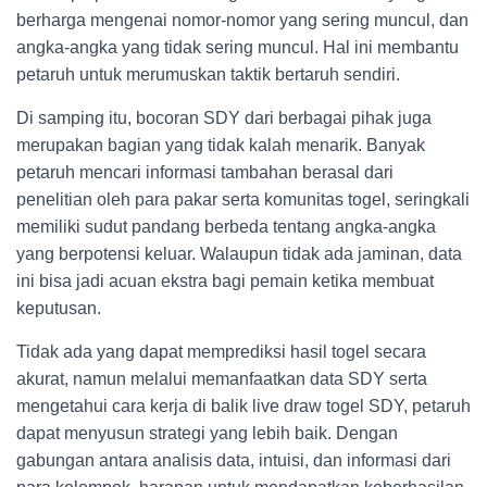
berharga mengenai nomor-nomor yang sering muncul, dan
angka-angka yang tidak sering muncul. Hal ini membantu
petaruh untuk merumuskan taktik bertaruh sendiri.
Di samping itu, bocoran SDY dari berbagai pihak juga
merupakan bagian yang tidak kalah menarik. Banyak
petaruh mencari informasi tambahan berasal dari
penelitian oleh para pakar serta komunitas togel, seringkali
memiliki sudut pandang berbeda tentang angka-angka
yang berpotensi keluar. Walaupun tidak ada jaminan, data
ini bisa jadi acuan ekstra bagi pemain ketika membuat
keputusan.
Tidak ada yang dapat memprediksi hasil togel secara
akurat, namun melalui memanfaatkan data SDY serta
mengetahui cara kerja di balik live draw togel SDY, petaruh
dapat menyusun strategi yang lebih baik. Dengan
gabungan antara analisis data, intuisi, dan informasi dari