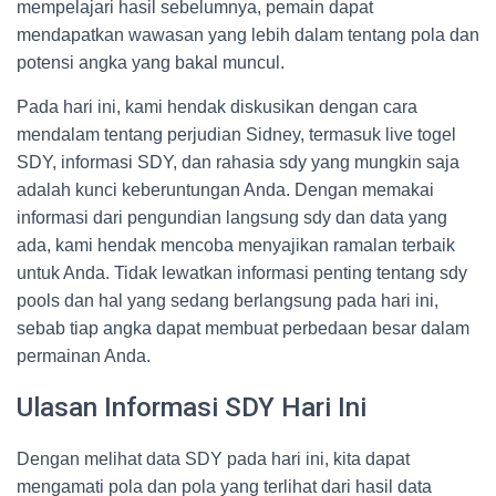
mempelajari hasil sebelumnya, pemain dapat
mendapatkan wawasan yang lebih dalam tentang pola dan
potensi angka yang bakal muncul.
Pada hari ini, kami hendak diskusikan dengan cara
mendalam tentang perjudian Sidney, termasuk live togel
SDY, informasi SDY, dan rahasia sdy yang mungkin saja
adalah kunci keberuntungan Anda. Dengan memakai
informasi dari pengundian langsung sdy dan data yang
ada, kami hendak mencoba menyajikan ramalan terbaik
untuk Anda. Tidak lewatkan informasi penting tentang sdy
pools dan hal yang sedang berlangsung pada hari ini,
sebab tiap angka dapat membuat perbedaan besar dalam
permainan Anda.
Ulasan Informasi SDY Hari Ini
Dengan melihat data SDY pada hari ini, kita dapat
mengamati pola dan pola yang terlihat dari hasil data