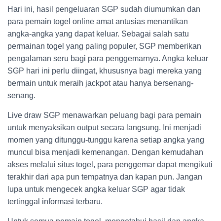
Hari ini, hasil pengeluaran SGP sudah diumumkan dan
para pemain togel online amat antusias menantikan
angka-angka yang dapat keluar. Sebagai salah satu
permainan togel yang paling populer, SGP memberikan
pengalaman seru bagi para penggemarnya. Angka keluar
SGP hari ini perlu diingat, khususnya bagi mereka yang
bermain untuk meraih jackpot atau hanya bersenang-
senang.
Live draw SGP menawarkan peluang bagi para pemain
untuk menyaksikan output secara langsung. Ini menjadi
momen yang ditunggu-tunggu karena setiap angka yang
muncul bisa menjadi kemenangan. Dengan kemudahan
akses melalui situs togel, para penggemar dapat mengikuti
terakhir dari apa pun tempatnya dan kapan pun. Jangan
lupa untuk mengecek angka keluar SGP agar tidak
tertinggal informasi terbaru.