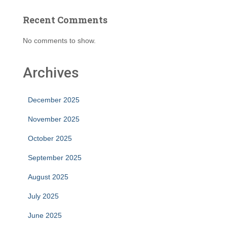
Recent Comments
No comments to show.
Archives
December 2025
November 2025
October 2025
September 2025
August 2025
July 2025
June 2025