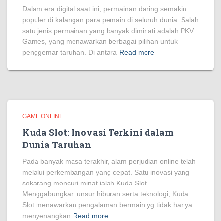
Dalam era digital saat ini, permainan daring semakin
populer di kalangan para pemain di seluruh dunia. Salah
satu jenis permainan yang banyak diminati adalah PKV
Games, yang menawarkan berbagai pilihan untuk
penggemar taruhan. Di antara
Read more
GAME ONLINE
Kuda Slot: Inovasi Terkini dalam
Dunia Taruhan
Pada banyak masa terakhir, alam perjudian online telah
melalui perkembangan yang cepat. Satu inovasi yang
sekarang mencuri minat ialah Kuda Slot.
Menggabungkan unsur hiburan serta teknologi, Kuda
Slot menawarkan pengalaman bermain yg tidak hanya
menyenangkan
Read more