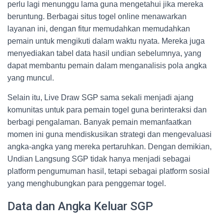
perlu lagi menunggu lama guna mengetahui jika mereka
beruntung. Berbagai situs togel online menawarkan
layanan ini, dengan fitur memudahkan memudahkan
pemain untuk mengikuti dalam waktu nyata. Mereka juga
menyediakan tabel data hasil undian sebelumnya, yang
dapat membantu pemain dalam menganalisis pola angka
yang muncul.
Selain itu, Live Draw SGP sama sekali menjadi ajang
komunitas untuk para pemain togel guna berinteraksi dan
berbagi pengalaman. Banyak pemain memanfaatkan
momen ini guna mendiskusikan strategi dan mengevaluasi
angka-angka yang mereka pertaruhkan. Dengan demikian,
Undian Langsung SGP tidak hanya menjadi sebagai
platform pengumuman hasil, tetapi sebagai platform sosial
yang menghubungkan para penggemar togel.
Data dan Angka Keluar SGP