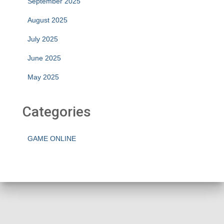
September 2025
August 2025
July 2025
June 2025
May 2025
Categories
GAME ONLINE