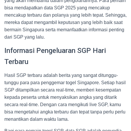
yang akan membantu dalam pengolahannya. Para pemain
bisa mendapatkan data SGP 2025 yang mencakup
mencakup terbaru dan polanya yang lebih tepat. Sehingga,
mereka dapat mengambil keputusan yang lebih baik saat
bermain Singapura serta memanfaatkan informasi penting
dari SGP yang lalu.
Informasi Pengeluaran SGP Hari
Terbaru
Hasil SGP terbaru adalah berita yang sangat ditunggu-
tunggu para para penggemar togel Singapore. Setiap hasil
SGP ditampilkan secara real-time, memberi kesempatan
kepada peserta untuk menyaksikan angka yang ditarik
secara real-time. Dengan cara mengikuti live SGP, kamu
bisa mengetahui angka terbaru dan tepat tanpa perlu perlu
menantikan dalam waktu lama.
Bagi para pemain togel SGP, data SGP adalah penyedia