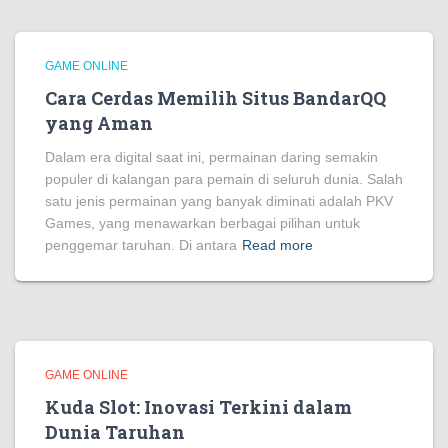
GAME ONLINE
Cara Cerdas Memilih Situs BandarQQ
yang Aman
Dalam era digital saat ini, permainan daring semakin
populer di kalangan para pemain di seluruh dunia. Salah
satu jenis permainan yang banyak diminati adalah PKV
Games, yang menawarkan berbagai pilihan untuk
penggemar taruhan. Di antara
Read more
GAME ONLINE
Kuda Slot: Inovasi Terkini dalam
Dunia Taruhan