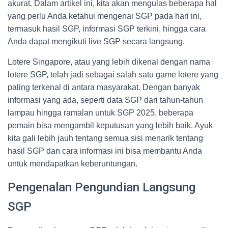
akurat. Dalam artikel ini, kita akan mengulas beberapa hal
yang perlu Anda ketahui mengenai SGP pada hari ini,
termasuk hasil SGP, informasi SGP terkini, hingga cara
Anda dapat mengikuti live SGP secara langsung.
Lotere Singapore, atau yang lebih dikenal dengan nama
lotere SGP, telah jadi sebagai salah satu game lotere yang
paling terkenal di antara masyarakat. Dengan banyak
informasi yang ada, seperti data SGP dari tahun-tahun
lampau hingga ramalan untuk SGP 2025, beberapa
pemain bisa mengambil keputusan yang lebih baik. Ayuk
kita gali lebih jauh tentang semua sisi menarik tentang
hasil SGP dan cara informasi ini bisa membantu Anda
untuk mendapatkan keberuntungan.
Pengenalan Pengundian Langsung
SGP