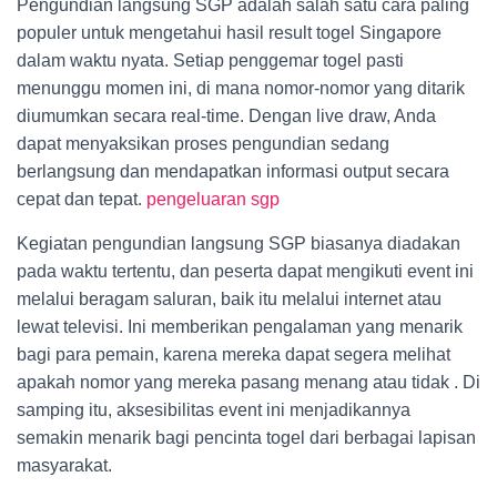
Pengundian langsung SGP adalah salah satu cara paling
populer untuk mengetahui hasil result togel Singapore
dalam waktu nyata. Setiap penggemar togel pasti
menunggu momen ini, di mana nomor-nomor yang ditarik
diumumkan secara real-time. Dengan live draw, Anda
dapat menyaksikan proses pengundian sedang
berlangsung dan mendapatkan informasi output secara
cepat dan tepat.
pengeluaran sgp
Kegiatan pengundian langsung SGP biasanya diadakan
pada waktu tertentu, dan peserta dapat mengikuti event ini
melalui beragam saluran, baik itu melalui internet atau
lewat televisi. Ini memberikan pengalaman yang menarik
bagi para pemain, karena mereka dapat segera melihat
apakah nomor yang mereka pasang menang atau tidak . Di
samping itu, aksesibilitas event ini menjadikannya
semakin menarik bagi pencinta togel dari berbagai lapisan
masyarakat.