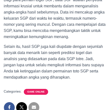
informasi krusial untuk membantu dalam menganalisis
angka-angka hasil sebelumnya. Data ini mencakup angka
keluaran SGP dari waktu ke waktu, termasuk numero-
nomor yang sering muncul. Dengan cara mempelajari data
SGP, kamu bisa mencoba mengembangkan taktik untuk
meningkatkan kemungkinan menang.
Selain itu, hasil SGP juga kali diupdate dengan sejumlah
banyak data menarik lain seperti prediksi togel dan
analisis yang didasarkan pada data SGP lotre. Jadi,
jangan lupa untuk selalu mengikuti informasi baru supaya
Anda tak ketinggalan dalam permainan toto SGP serta
mendapatkan angka yang diharapkan.
Categories:
GAME ONLINE