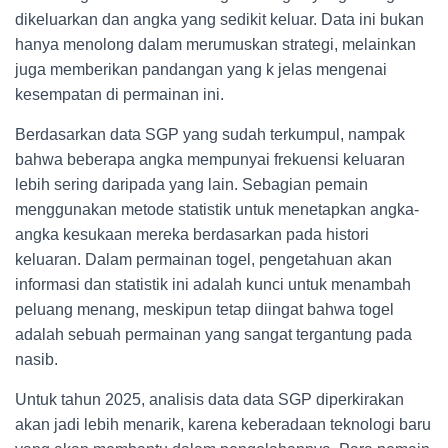
dikeluarkan dan angka yang sedikit keluar. Data ini bukan
hanya menolong dalam merumuskan strategi, melainkan
juga memberikan pandangan yang k jelas mengenai
kesempatan di permainan ini.
Berdasarkan data SGP yang sudah terkumpul, nampak
bahwa beberapa angka mempunyai frekuensi keluaran
lebih sering daripada yang lain. Sebagian pemain
menggunakan metode statistik untuk menetapkan angka-
angka kesukaan mereka berdasarkan pada histori
keluaran. Dalam permainan togel, pengetahuan akan
informasi dan statistik ini adalah kunci untuk menambah
peluang menang, meskipun tetap diingat bahwa togel
adalah sebuah permainan yang sangat tergantung pada
nasib.
Untuk tahun 2025, analisis data data SGP diperkirakan
akan jadi lebih menarik, karena keberadaan teknologi baru