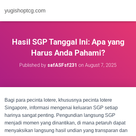
yugishoptcg.com
Hasil SGP Tanggal Ini: Apa yang
Harus Anda Pahami?
Published by
safASFsf231
on
August 7, 2025
Bagi para pecinta lotere, khususnya pecinta lotere
Singapore, informasi mengenai keluaran SGP setiap
harinya sangat penting. Pengundian langsung SGP
menjadi momen yang dinantikan, di mana petaruh dapat
menyaksikan langsung hasil undian yang transparan dan