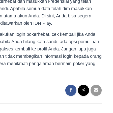
erhebat dan masukkan kredensial yang telah
sandi. Apabila semua data telah dim masukkan
 utama akun Anda. Di sini, Anda bisa segera
 ditawarkan oleh IDN Play.
kukan login pokerhebat, cek kembali jika Anda
abila Anda hilang kata sandi, ada opsi pemulihan
akses kembali ke profil Anda. Jangan lupa juga
 tidak membagikan informasi login kepada orang
egera menikmati pengalaman bermain poker yang