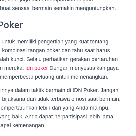
buat sensasi bermain semakin menguntungkan.
 Poker
 untuk memiliki pengertian yang kuat tentang
i kombinasi tangan poker dan tahu saat harus
alah kunci. Selalu perhatikan gerakan pertaruhan
an mereka.
idn poker
Dengan menyesuaikan gaya
t memperbesar peluang untuk memenangkan.
ainnya dalam taktik bermain di IDN Poker. Jangan
bijaksana dan tidak terbawa emosi saat bermain.
 mempertaruhkan lebih dari yang Anda mampu.
ng baik, Anda dapat berpartisipasi lebih lama
ncapai kemenangan.