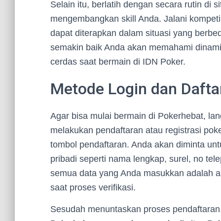
Selain itu, berlatih dengan secara rutin di
mengembangkan skill Anda. Jalani kompetisi 
dapat diterapkan dalam situasi yang berbe
semakin baik Anda akan memahami dinamik
cerdas saat bermain di IDN Poker.
Metode Login dan Dafta
Agar bisa mulai bermain di Pokerhebat, la
melakukan pendaftaran atau registrasi pok
tombol pendaftaran. Anda akan diminta unt
pribadi seperti nama lengkap, surel, no te
semua data yang Anda masukkan adalah ak
saat proses verifikasi.
Sesudah menuntaskan proses pendaftaran, 