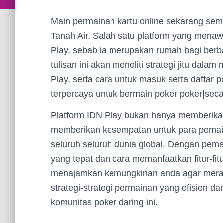
Main permainan kartu online sekarang sem
Tanah Air. Salah satu platform yang men
Play, sebab ia merupakan rumah bagi berba
tulisan ini akan meneliti strategi jitu da
Play, serta cara untuk masuk serta daftar p
terpercaya untuk bermain poker poker|seca
Platform IDN Play bukan hanya memberikan
memberikan kesempatan untuk para pemai
seluruh seluruh dunia global. Dengan pe
yang tepat dan cara memanfaatkan fitur-fit
menajamkan kemungkinan anda agar meraih
strategi-strategi permainan yang efisien d
komunitas poker daring ini.