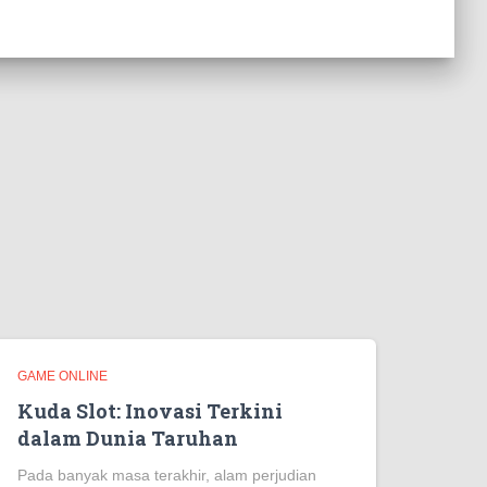
GAME ONLINE
Kuda Slot: Inovasi Terkini
dalam Dunia Taruhan
Pada banyak masa terakhir, alam perjudian