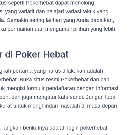
 situs seperti Pokerhebat dapat menolong
yang variatif dan pelajari variasi taktik yang
da. Semakin sering latihan yang Anda dapatkan,
a permainan dan mengambil pilihan yang lebih
r di Poker Hebat
ngkah pertama yang harus dilakukan adalah
erhebat. Buka situs resmi Pokerhebat dan cari
uk mengisi formulir pendaftaran dengan informasi
lepon, dan juga mengatur kata sandi. Jangan lupa
urat untuk menghindari masalah di masa depan
langkah berikutnya adalah login pokerhebat.