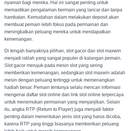
nyaman bagi mereka. Hal ini sangat penting untuk
memastikan pengalaman bermain yang lancar dan tanpa
hambatan. Kemudahan dalam melakukan deposit akan
membuat pemain lebih fokus pada permainan dan
meningkatkan peluang mereka untuk mendapatkan
kemenangan.
Di tengah banyaknya pilihan, slot gacor dan slot maxwin
menjadi istilah yang sangat populer di kalangan pemain.
Slot gacor merujuk pada mesin slot yang sering
memberikan kemenangan, sedangkan slot maxwin adalah
mesin dengan peluang tertinggi untuk memenangkan
hadiah besar. Pemain tentunya selalu mencari informasi
mengenai daftar slot online dan link slot online terpercaya
untuk menemukan permainan yang menjanjikan. Selain
itu, angka RTP (Return to Player) juga menjadi faktor
penting dalam menentukan jenis slot yang harus dicoba,
karena RTP yang tinggi biasanya memberikan peluang