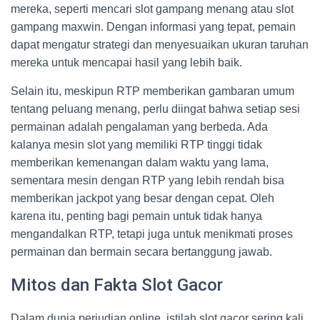
mereka, seperti mencari slot gampang menang atau slot
gampang maxwin. Dengan informasi yang tepat, pemain
dapat mengatur strategi dan menyesuaikan ukuran taruhan
mereka untuk mencapai hasil yang lebih baik.
Selain itu, meskipun RTP memberikan gambaran umum
tentang peluang menang, perlu diingat bahwa setiap sesi
permainan adalah pengalaman yang berbeda. Ada
kalanya mesin slot yang memiliki RTP tinggi tidak
memberikan kemenangan dalam waktu yang lama,
sementara mesin dengan RTP yang lebih rendah bisa
memberikan jackpot yang besar dengan cepat. Oleh
karena itu, penting bagi pemain untuk tidak hanya
mengandalkan RTP, tetapi juga untuk menikmati proses
permainan dan bermain secara bertanggung jawab.
Mitos dan Fakta Slot Gacor
Dalam dunia perjudian online, istilah slot gacor sering kali