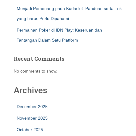
Menjadi Pemenang pada Kudaslot: Panduan serta Trik
yang harus Perlu Dipahami
Permainan Poker di IDN Play: Keseruan dan
Tantangan Dalam Satu Platform
Recent Comments
No comments to show.
Archives
December 2025
November 2025
October 2025