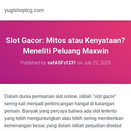
yugishoptcg.com
Slot Gacor: Mitos atau Kenyataan?
Meneliti Peluang Maxwin
Published by
safASFsf231
on
July 22, 2025
Dalam dunia permainan slot online, istilah "slot gacor"
sering kali menjadi perbincangan hangat di kalangan
pemain. Banyak yang percaya bahwa ada slot tertentu
yang lebih menguntungkan atau lebih sering memberikan
kemenangan besar, yang dalam istilah perjudian disebut