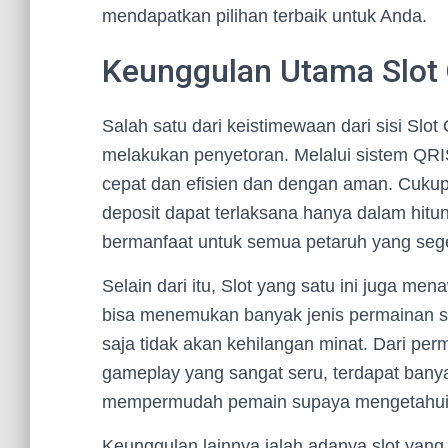
mendapatkan pilihan terbaik untuk Anda.
Keunggulan Utama Slot 
Salah satu dari keistimewaan dari sisi S
melakukan penyetoran. Melalui sistem QRI
cepat dan efisien dan dengan aman. Cuku
deposit dapat terlaksana hanya dalam hitun
bermanfaat untuk semua petaruh yang seg
Selain dari itu, Slot yang satu ini juga m
bisa menemukan banyak jenis permainan sl
saja tidak akan kehilangan minat. Dari per
gameplay yang sangat seru, terdapat banyak
mempermudah pemain supaya mengetahui p
Keunggulan lainnya ialah adanya slot yang