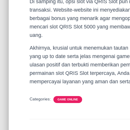
Di samping itu, opsi slot via QRIS Slot 
transaksi. Website-website ini menyediaka
berbagai bonus yang menarik agar mengo
mencari slot QRIS Slot 5000 yang memba
uang.
Akhirnya, krusial untuk menemukan tautan
yang up to date serta jelas mengenai game 
ulasan positif dan terbukti memberikan p
permainan slot QRIS Slot terpercaya, And
mempercayai layanan yang aman dan serta 
Categories:
GAME ONLINE