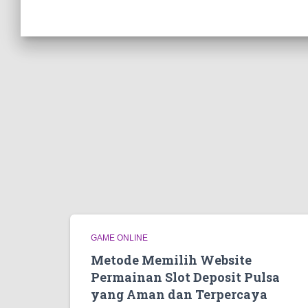
GAME ONLINE
Metode Memilih Website
Permainan Slot Deposit Pulsa
yang Aman dan Terpercaya