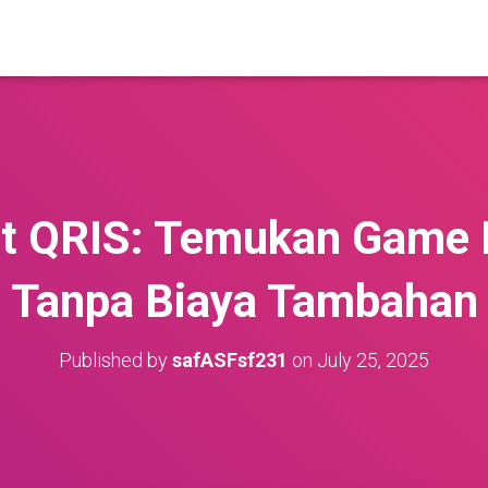
lot QRIS: Temukan Game
Tanpa Biaya Tambahan
Published by
safASFsf231
on
July 25, 2025