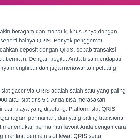
emakin beragam dan menarik, khususnya dengan
 seperti halnya QRIS. Banyak penggemar
dahkan deposit dengan QRIS, sebab transaksi
aat bermain. Dengan begitu, Anda bisa mendapati
 hanya menghibur dan juga menawarkan peluang
 slot gacor via QRIS adalah salah satu yang paling
5000 atau slot qris 5k, Anda bisa merasakan
dari biaya yang dipotong. Platform slot QRIS
ai ragam permainan, dari yang paling tradisional
at menemukan permainan favorit Anda dengan cara
ang manfaat bermain slot lewat QRIS serta