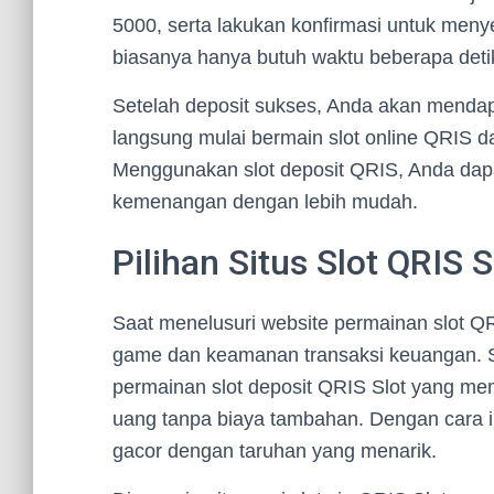
5000, serta lakukan konfirmasi untuk menye
biasanya hanya butuh waktu beberapa deti
Setelah deposit sukses, Anda akan mendapa
langsung mulai bermain slot online QRIS
Menggunakan slot deposit QRIS, Anda dapa
kemenangan dengan lebih mudah.
Pilihan Situs Slot QRIS 
Saat menelusuri website permainan slot QRI
game dan keamanan transaksi keuangan. 
permainan slot deposit QRIS Slot yang m
uang tanpa biaya tambahan. Dengan cara in
gacor dengan taruhan yang menarik.