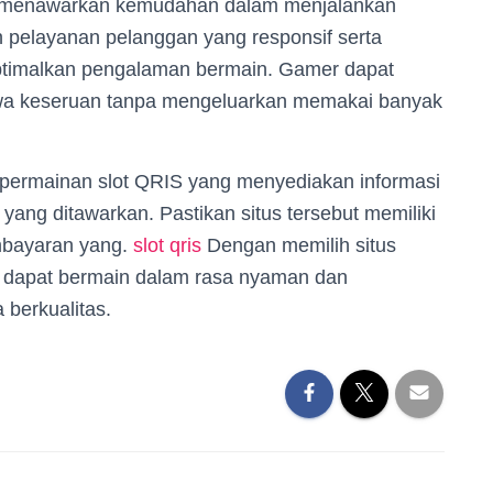
pun menawarkan kemudahan dalam menjalankan
n pelayanan pelanggan yang responsif serta
ptimalkan pengalaman bermain. Gamer dapat
wa keseruan tanpa mengeluarkan memakai banyak
 permainan slot QRIS yang menyediakan informasi
yang ditawarkan. Pastikan situs tersebut memiliki
embayaran yang.
slot qris
Dengan memilih situs
a dapat bermain dalam rasa nyaman dan
berkualitas.