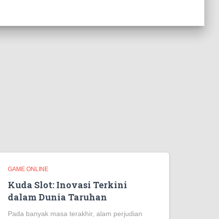
GAME ONLINE
Kuda Slot: Inovasi Terkini
dalam Dunia Taruhan
Pada banyak masa terakhir, alam perjudian