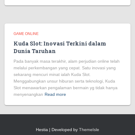
GAME ONLINE
Kuda Slot: Inovasi Terkini dalam
Dunia Taruhan
Pada banyak masa terakhir, alam perjudian online telah
melalui perkembangan yang cepat. Satu inovasi yang
sekarang mencuri minat ialah Kuda Slot.
Menggabungkan unsur hiburan serta teknologi, Kuda
Slot menawarkan pengalaman bermain yg tidak hanya
menyenangkan
Read more
Hestia | Developed by
ThemeIsle