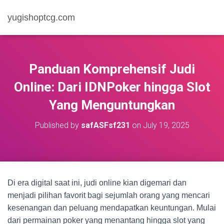
yugishoptcg.com
Panduan Komprehensif Judi
Online: Dari IDNPoker hingga Slot
Yang Menguntungkan
Published by
safASFsf231
on
July 19, 2025
Di era digital saat ini, judi online kian digemari dan
menjadi pilihan favorit bagi sejumlah orang yang mencari
kesenangan dan peluang mendapatkan keuntungan. Mulai
dari permainan poker yang menantang hingga slot yang