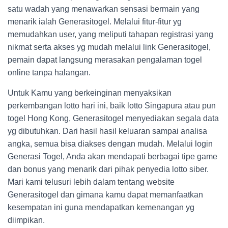
satu wadah yang menawarkan sensasi bermain yang
menarik ialah Generasitogel. Melalui fitur-fitur yg
memudahkan user, yang meliputi tahapan registrasi yang
nikmat serta akses yg mudah melalui link Generasitogel,
pemain dapat langsung merasakan pengalaman togel
online tanpa halangan.
Untuk Kamu yang berkeinginan menyaksikan
perkembangan lotto hari ini, baik lotto Singapura atau pun
togel Hong Kong, Generasitogel menyediakan segala data
yg dibutuhkan. Dari hasil hasil keluaran sampai analisa
angka, semua bisa diakses dengan mudah. Melalui login
Generasi Togel, Anda akan mendapati berbagai tipe game
dan bonus yang menarik dari pihak penyedia lotto siber.
Mari kami telusuri lebih dalam tentang website
Generasitogel dan gimana kamu dapat memanfaatkan
kesempatan ini guna mendapatkan kemenangan yg
diimpikan.