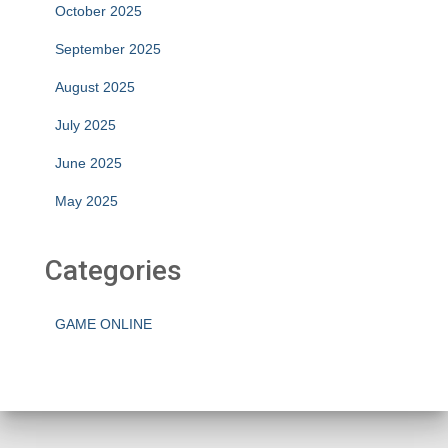
October 2025
September 2025
August 2025
July 2025
June 2025
May 2025
Categories
GAME ONLINE