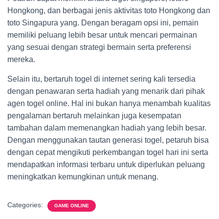
Hongkong, dan berbagai jenis aktivitas toto Hongkong dan
toto Singapura yang. Dengan beragam opsi ini, pemain
memiliki peluang lebih besar untuk mencari permainan
yang sesuai dengan strategi bermain serta preferensi
mereka.
Selain itu, bertaruh togel di internet sering kali tersedia
dengan penawaran serta hadiah yang menarik dari pihak
agen togel online. Hal ini bukan hanya menambah kualitas
pengalaman bertaruh melainkan juga kesempatan
tambahan dalam memenangkan hadiah yang lebih besar.
Dengan menggunakan tautan generasi togel, petaruh bisa
dengan cepat mengikuti perkembangan togel hari ini serta
mendapatkan informasi terbaru untuk diperlukan peluang
meningkatkan kemungkinan untuk menang.
Categories:
GAME ONLINE