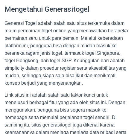
Mengetahui Generasitogel
Generasi Togel adalah salah satu situs terkemuka dalam
realm permainan togel online yang menawarkan beraneka
permainan seru untuk para pemain. Melalui keberadaan
platform ini, pengguna bisa dengan mudah masuk ke
beraneka ragam jenis togel, termasuk togel Singapura,
togel Hongkong, dan togel SGP. Keunggulan dari adalah
simplicity dalam prosedur register serta aksesibilitas yang
mudah, sehingga siapa saja bisa ikut dan menikmati
konsep berjudi yang menyenangkan.
Link situs ini adalah salah satu faktor kunci untuk
menelusuri berbagai fitur yang ada oleh situs ini. Dengan
menggunakan, pengguna bisa segera masuk ke
homepage serta memulai perjalanan togel sendiri. Di
samping itu, situs generasitogel juga dikenal karena
keamanannya dalam menjaga menjaga data pribadi serta