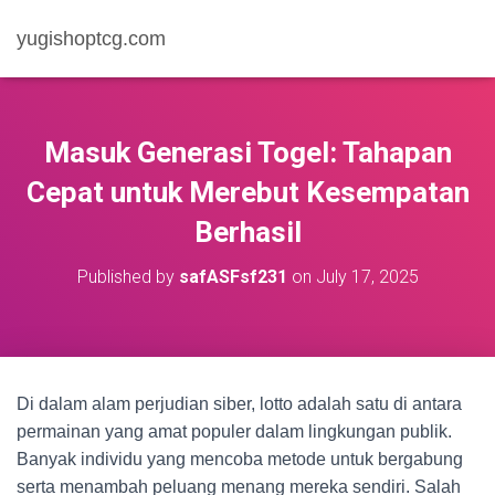
yugishoptcg.com
Masuk Generasi Togel: Tahapan
Cepat untuk Merebut Kesempatan
Berhasil
Published by
safASFsf231
on
July 17, 2025
Di dalam alam perjudian siber, lotto adalah satu di antara
permainan yang amat populer dalam lingkungan publik.
Banyak individu yang mencoba metode untuk bergabung
serta menambah peluang menang mereka sendiri. Salah