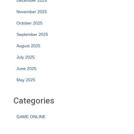
December 2025
November 2025
October 2025
September 2025
August 2025
July 2025
June 2025
May 2025
Categories
GAME ONLINE