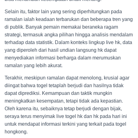
Selain itu, faktor lain yang sering diperhitungkan pada
ramalan ialah keadaan terbarukan dan beberapa tren yang
di publik. Banyak pemain memakai beraneka ragam
strategi, termasuk angka pilihan hingga analisis mendalam
terhadap data statistik. Dalam konteks lingkup live hk, data
yang diperoleh dari hasil undian langsung hk dapat
menyediakan informasi berharga dalam merumuskan
ramalan yang lebih akurat.
Terakhir, meskipun ramalan dapat menolong, krusial agar
diingat bahwa togel tetaplah berjudi dan hasilnya tidak
dapat diprediksi. Kemampuan dan taktik mungkin
meningkatkan kesempatan, tetapi tidak ada kepastian.
Oleh karena itu, sebaiknya tetap berjudi dengan bijak,
seraya terus menyimak live togel hk dan hk pada hari ini
untuk mendapat informasi terkini yang terkait pada togel
hongkong.