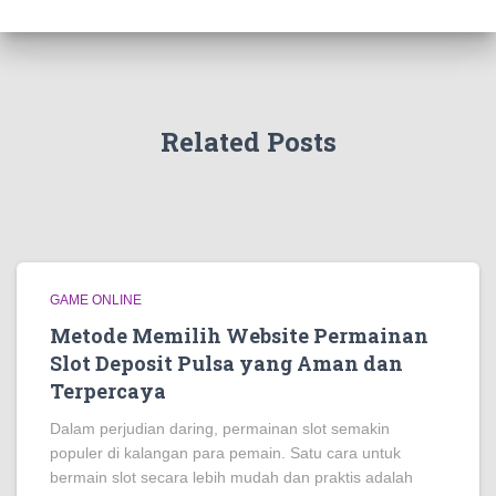
Related Posts
GAME ONLINE
Metode Memilih Website Permainan
Slot Deposit Pulsa yang Aman dan
Terpercaya
Dalam perjudian daring, permainan slot semakin
populer di kalangan para pemain. Satu cara untuk
bermain slot secara lebih mudah dan praktis adalah