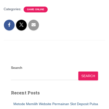
Categories:
GAME ONLINE
Search
SEARCH
Recent Posts
Metode Memilih Website Permainan Slot Deposit Pulsa