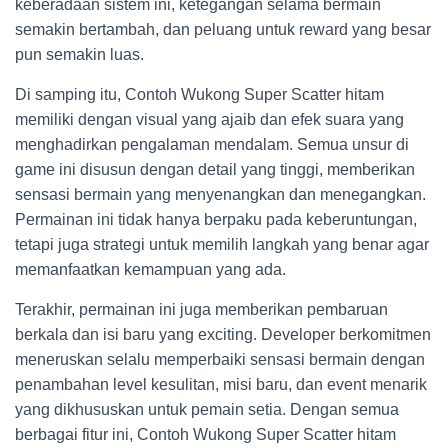
keberadaan sistem ini, ketegangan selama bermain
semakin bertambah, dan peluang untuk reward yang besar
pun semakin luas.
Di samping itu, Contoh Wukong Super Scatter hitam
memiliki dengan visual yang ajaib dan efek suara yang
menghadirkan pengalaman mendalam. Semua unsur di
game ini disusun dengan detail yang tinggi, memberikan
sensasi bermain yang menyenangkan dan menegangkan.
Permainan ini tidak hanya berpaku pada keberuntungan,
tetapi juga strategi untuk memilih langkah yang benar agar
memanfaatkan kemampuan yang ada.
Terakhir, permainan ini juga memberikan pembaruan
berkala dan isi baru yang exciting. Developer berkomitmen
meneruskan selalu memperbaiki sensasi bermain dengan
penambahan level kesulitan, misi baru, dan event menarik
yang dikhususkan untuk pemain setia. Dengan semua
berbagai fitur ini, Contoh Wukong Super Scatter hitam