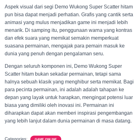
Aspek visual dari segi Demo Wukong Super Scatter hitam
pun bisa dapat menjadi perhatian. Grafis yang cantik serta
animasi yang mulus menjadikan game ini menjadi lebih
menarik. Di samping itu, penggunaan warna yang kontras
dan efek suara yang memikat semakin memperkuat
suasana permainan, mengajak para pemain masuk ke
dunia yang penuh dengan pengalaman seru.
Dengan seluruh komponen ini, Demo Wukong Super
Scatter hitam bukan sekadar permainan, tetapi sama
halnya sebuah klasik yang menghibur serta memikat. Bagi
para pecinta permainan, ini adalah adalah tahapan ke
depan yang layak untuk harapkan, mengingat potensi luar
biasa yang dimiliki oleh inovasi ini. Permainan ini
diharapkan dapat akan memberi inspirasi pengembangan
yang lebih lanjut dalam dunia permainan di masa datang.
Categories:
GAME ONLINE