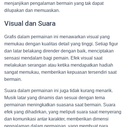
menjanjikan pengalaman bermain yang tak dapat
dilupakan dan memuaskan.
Visual dan Suara
Grafis dalam permainan ini menawarkan visual yang
memukau dengan kualitas detail yang tinggi. Setiap figur
dan latar belakang dirender dengan baik, menciptakan
sensasi mendalam bagi pemain. Efek visual saat
melakukan serangan atau ketika mendapatkan hadiah
sangat memukau, memberikan kepuasan tersendiri saat
bermain.
Suara dalam permainan ini juga tidak kurang menarik.
Musik latar yang dinamis dan sesuai dengan tema
permainan meningkatkan suasana saat bermain. Suara
efek yang dihadirkan, yang meliputi suara saat menyerang
dan komunikasi antar karakter, memberikan dimensi
pengalaman dalam permainan, yang membuat para