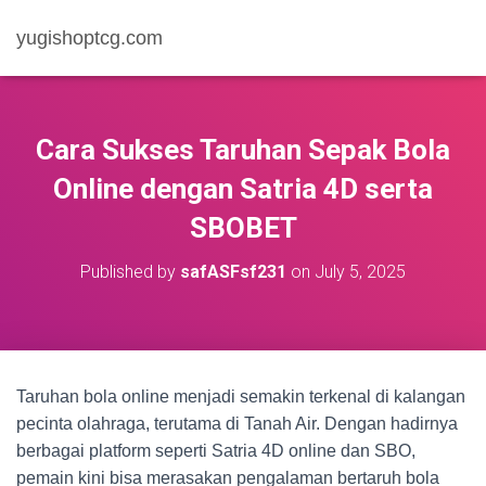
yugishoptcg.com
Cara Sukses Taruhan Sepak Bola
Online dengan Satria 4D serta
SBOBET
Published by
safASFsf231
on
July 5, 2025
Taruhan bola online menjadi semakin terkenal di kalangan
pecinta olahraga, terutama di Tanah Air. Dengan hadirnya
berbagai platform seperti Satria 4D online dan SBO,
pemain kini bisa merasakan pengalaman bertaruh bola