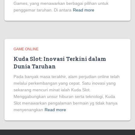
Games, yang menawarkan berbagai pilihan untuk
penggemar taruhan. Di antara
Read more
GAME ONLINE
Kuda Slot: Inovasi Terkini dalam
Dunia Taruhan
Pada banyak masa terakhir, alam perjudian online telah
melalui perkembangan yang cepat. Satu inovasi yang
sekarang mencuri minat ialah Kuda Slot.
Menggabungkan unsur hiburan serta teknologi, Kuda
Slot menawarkan pengalaman bermain yg tidak hanya
menyenangkan
Read more