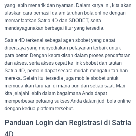
yang lebih menarik dan nyaman. Dalam karya ini, kita akan
ulaskan cara berhasil dalam taruhan bola online dengan
memanfaatkan Satria 4D dan SBOBET, serta
mendayagunakan berbagai fitur yang tersedia.
Satria 4D terkenal sebagai agen sbobet yang dapat
dipercaya yang menyediakan pelayanan terbaik untuk
para bettor. Dengan kepraktisan dalam proses pendaftaran
dan akses, serta akses cepat ke link sbobet dan tautan
Satria 4D, pemain dapat secara mudah mengatur taruhan
mereka. Selain itu, tersedia juga mobile sbobet untuk
memudahkan taruhan di mana pun dan setiap saat. Mari
kita jelajahi lebih dalam bagaimana Anda dapat
memperbesar peluang sukses Anda dalam judi bola online
dengan kedua platform tersebut.
Panduan Login dan Registrasi di Satria
4D