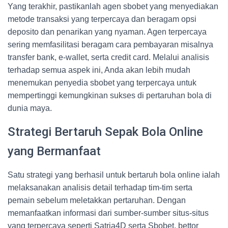
Yang terakhir, pastikanlah agen sbobet yang menyediakan
metode transaksi yang terpercaya dan beragam opsi
deposito dan penarikan yang nyaman. Agen terpercaya
sering memfasilitasi beragam cara pembayaran misalnya
transfer bank, e-wallet, serta credit card. Melalui analisis
terhadap semua aspek ini, Anda akan lebih mudah
menemukan penyedia sbobet yang terpercaya untuk
mempertinggi kemungkinan sukses di pertaruhan bola di
dunia maya.
Strategi Bertaruh Sepak Bola Online
yang Bermanfaat
Satu strategi yang berhasil untuk bertaruh bola online ialah
melaksanakan analisis detail terhadap tim-tim serta
pemain sebelum meletakkan pertaruhan. Dengan
memanfaatkan informasi dari sumber-sumber situs-situs
yang terpercaya seperti Satria4D serta Sbobet, bettor