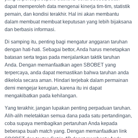
dapat memperoleh data mengenai kinerja tim-tim, statistik
pemain, dan kondisi terakhir. Hal ini akan membantu
dalam membuat membuat keputusan yang lebih bijaksana
dan berbasis informasi.
Di samping itu, penting bagi mengatur anggaran taruhan
dengan hati-hati. Sebagai bettor, Anda harus menetapkan
batasan serta tegas pada menjalankan taktik taruhan
Anda. Dengan memanfaatkan agen SBOBET yang
terpercaya, anda dapat memastikan bahwa taruhan anda
dikelola secara aman. Hindari terjebak dalam permainan
demi mengejar kerugian, karena itu ini dapat
mengakibatkan pada kehilangan.
Yang terakhir, jangan lupakan penting perpaduan taruhan.
Alih-alih meletakkan semua dana pada satu pertandingan,
coba supaya membagikan pertaruhan Anda kepada
beberapa buah match yang. Dengan memanfaatkan link