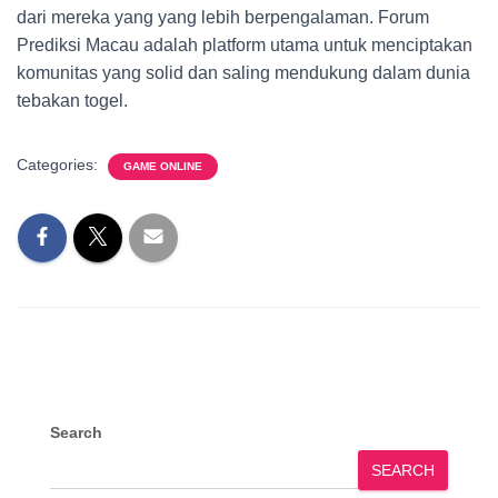
dari mereka yang yang lebih berpengalaman. Forum
Prediksi Macau adalah platform utama untuk menciptakan
komunitas yang solid dan saling mendukung dalam dunia
tebakan togel.
Categories:
GAME ONLINE
Search
SEARCH