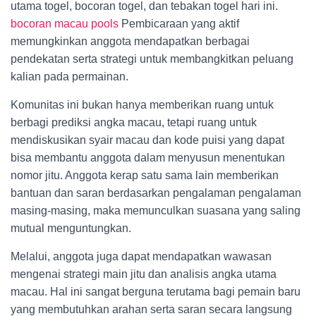
utama togel, bocoran togel, dan tebakan togel hari ini.
bocoran macau pools
Pembicaraan yang aktif
memungkinkan anggota mendapatkan berbagai
pendekatan serta strategi untuk membangkitkan peluang
kalian pada permainan.
Komunitas ini bukan hanya memberikan ruang untuk
berbagi prediksi angka macau, tetapi ruang untuk
mendiskusikan syair macau dan kode puisi yang dapat
bisa membantu anggota dalam menyusun menentukan
nomor jitu. Anggota kerap satu sama lain memberikan
bantuan dan saran berdasarkan pengalaman pengalaman
masing-masing, maka memunculkan suasana yang saling
mutual menguntungkan.
Melalui, anggota juga dapat mendapatkan wawasan
mengenai strategi main jitu dan analisis angka utama
macau. Hal ini sangat berguna terutama bagi pemain baru
yang membutuhkan arahan serta saran secara langsung