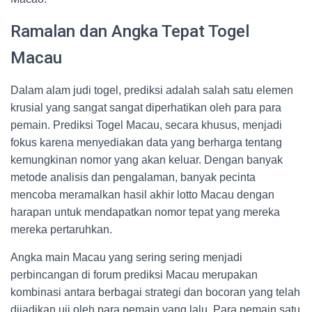
Ramalan dan Angka Tepat Togel
Macau
Dalam alam judi togel, prediksi adalah salah satu elemen
krusial yang sangat sangat diperhatikan oleh para para
pemain. Prediksi Togel Macau, secara khusus, menjadi
fokus karena menyediakan data yang berharga tentang
kemungkinan nomor yang akan keluar. Dengan banyak
metode analisis dan pengalaman, banyak pecinta
mencoba meramalkan hasil akhir lotto Macau dengan
harapan untuk mendapatkan nomor tepat yang mereka
mereka pertaruhkan.
Angka main Macau yang sering sering menjadi
perbincangan di forum prediksi Macau merupakan
kombinasi antara berbagai strategi dan bocoran yang telah
dijadikan uji oleh para pemain yang lalu. Para pemain satu