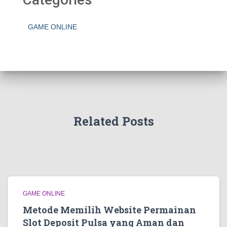
GAME ONLINE
Related Posts
GAME ONLINE
Metode Memilih Website Permainan
Slot Deposit Pulsa yang Aman dan